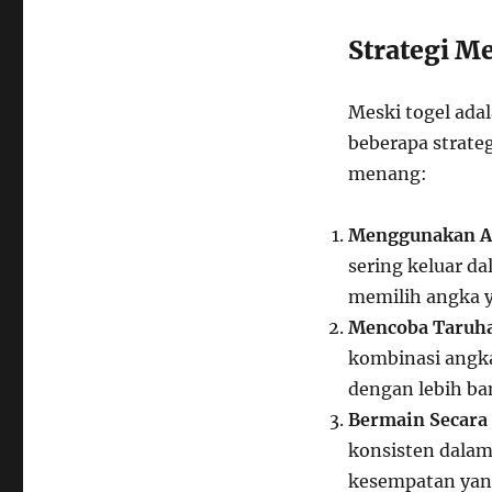
Strategi M
Meski togel ada
beberapa strat
menang:
Menggunakan An
sering keluar d
memilih angka y
Mencoba Taruh
kombinasi angk
dengan lebih ba
Bermain Secara
konsisten dalam
kesempatan yang