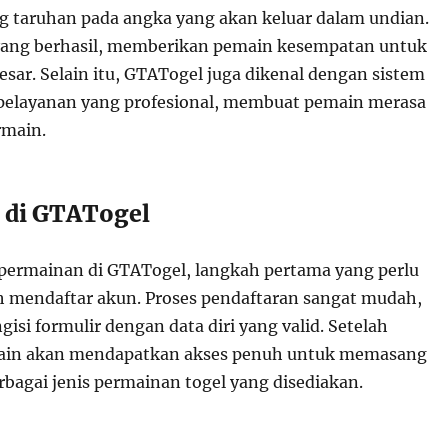
 taruhan pada angka yang akan keluar dalam undian.
yang berhasil, memberikan pemain kesempatan untuk
sar. Selain itu, GTATogel juga dikenal dengan sistem
pelayanan yang profesional, membuat pemain merasa
rmain.
r di GTATogel
ermainan di GTATogel, langkah pertama yang perlu
h mendaftar akun. Proses pendaftaran sangat mudah,
isi formulir dengan data diri yang valid. Setelah
ain akan mendapatkan akses penuh untuk memasang
rbagai jenis permainan togel yang disediakan.