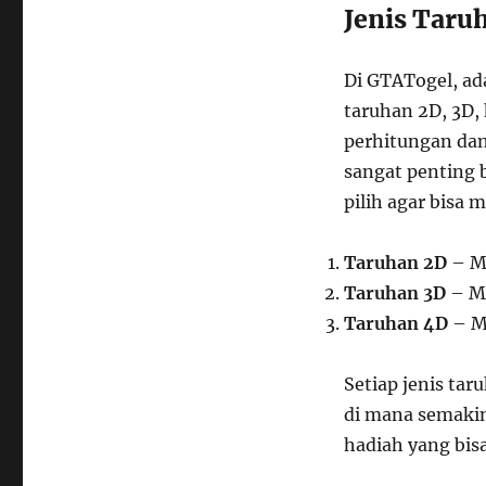
Jenis Taru
Di GTATogel, ada
taruhan 2D, 3D, 
perhitungan dan
sangat penting
pilih agar bisa 
Taruhan 2D
– Me
Taruhan 3D
– Me
Taruhan 4D
– Me
Setiap jenis tar
di mana semakin
hadiah yang bis