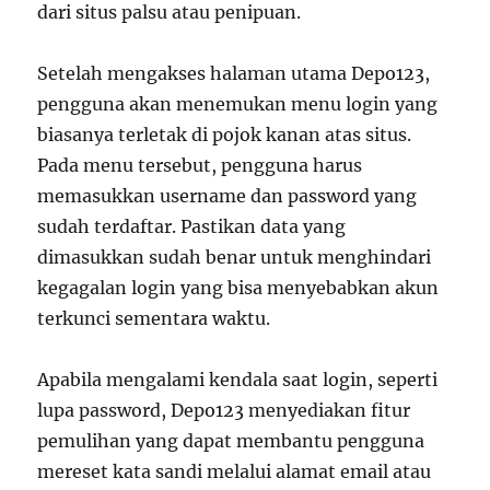
dari situs palsu atau penipuan.
Setelah mengakses halaman utama Depo123,
pengguna akan menemukan menu login yang
biasanya terletak di pojok kanan atas situs.
Pada menu tersebut, pengguna harus
memasukkan username dan password yang
sudah terdaftar. Pastikan data yang
dimasukkan sudah benar untuk menghindari
kegagalan login yang bisa menyebabkan akun
terkunci sementara waktu.
Apabila mengalami kendala saat login, seperti
lupa password, Depo123 menyediakan fitur
pemulihan yang dapat membantu pengguna
mereset kata sandi melalui alamat email atau