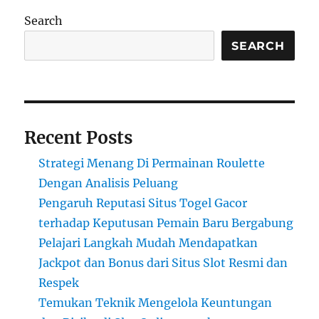
Login
Search
dengan
Aman
SEARCH
dan
Cepat
Recent Posts
Strategi Menang Di Permainan Roulette
Dengan Analisis Peluang
Pengaruh Reputasi Situs Togel Gacor
terhadap Keputusan Pemain Baru Bergabung
Pelajari Langkah Mudah Mendapatkan
Jackpot dan Bonus dari Situs Slot Resmi dan
Respek
Temukan Teknik Mengelola Keuntungan