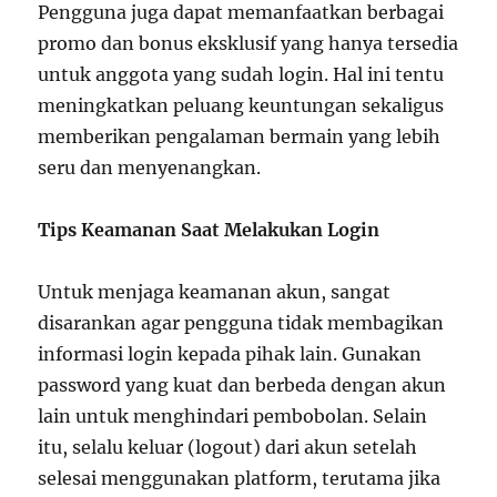
Pengguna juga dapat memanfaatkan berbagai
promo dan bonus eksklusif yang hanya tersedia
untuk anggota yang sudah login. Hal ini tentu
meningkatkan peluang keuntungan sekaligus
memberikan pengalaman bermain yang lebih
seru dan menyenangkan.
Tips Keamanan Saat Melakukan Login
Untuk menjaga keamanan akun, sangat
disarankan agar pengguna tidak membagikan
informasi login kepada pihak lain. Gunakan
password yang kuat dan berbeda dengan akun
lain untuk menghindari pembobolan. Selain
itu, selalu keluar (logout) dari akun setelah
selesai menggunakan platform, terutama jika