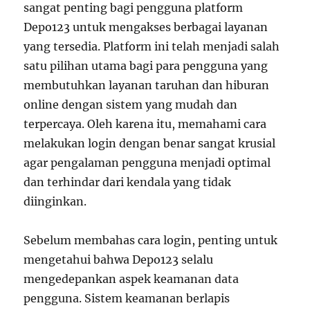
sangat penting bagi pengguna platform
Depo123 untuk mengakses berbagai layanan
yang tersedia. Platform ini telah menjadi salah
satu pilihan utama bagi para pengguna yang
membutuhkan layanan taruhan dan hiburan
online dengan sistem yang mudah dan
terpercaya. Oleh karena itu, memahami cara
melakukan login dengan benar sangat krusial
agar pengalaman pengguna menjadi optimal
dan terhindar dari kendala yang tidak
diinginkan.
Sebelum membahas cara login, penting untuk
mengetahui bahwa Depo123 selalu
mengedepankan aspek keamanan data
pengguna. Sistem keamanan berlapis