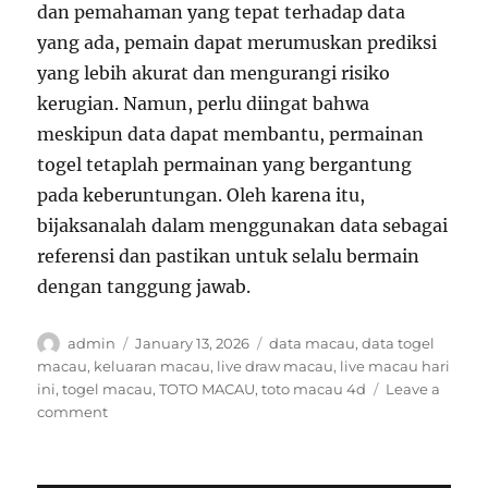
dan pemahaman yang tepat terhadap data
yang ada, pemain dapat merumuskan prediksi
yang lebih akurat dan mengurangi risiko
kerugian. Namun, perlu diingat bahwa
meskipun data dapat membantu, permainan
togel tetaplah permainan yang bergantung
pada keberuntungan. Oleh karena itu,
bijaksanalah dalam menggunakan data sebagai
referensi dan pastikan untuk selalu bermain
dengan tanggung jawab.
Author
Posted
Tags
admin
January 13, 2026
data macau
,
data togel
on
macau
,
keluaran macau
,
live draw macau
,
live macau hari
ini
,
togel macau
,
TOTO MACAU
,
toto macau 4d
Leave a
on
comment
Data
Macau
4D: