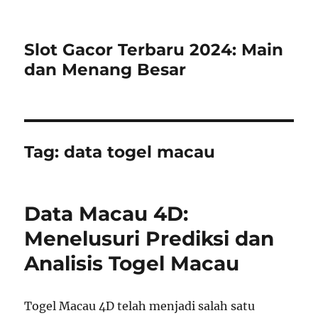
Slot Gacor Terbaru 2024: Main
dan Menang Besar
Tag:
data togel macau
Data Macau 4D:
Menelusuri Prediksi dan
Analisis Togel Macau
Togel Macau 4D telah menjadi salah satu