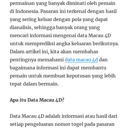
permainan yang banyak diminati oleh pemain
di Indonesia. Pasaran ini terkenal dengan hasil
yang sering keluar dengan pola yang dapat
dianalisis, sehingga banyak orang yang
mencari informasi mengenai data Macau 4D
untuk memprediksi angka keluaran berikutnya.
Dalam artikel ini, kita akan membahas
pentingnya memahami
data macau 4d
dan
bagaimana informasi ini dapat membantu
pemain untuk membuat keputusan yang lebih
tepat dalam bermain.
Apa itu Data Macau 4D?
Data Macau 4D adalah informasi atau hasil dari
setiap pengeluaran nomor togel pada pasaran