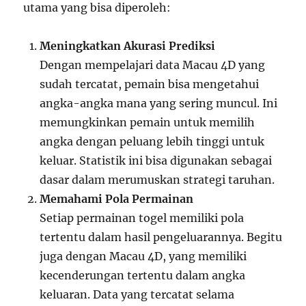
utama yang bisa diperoleh:
Meningkatkan Akurasi Prediksi
Dengan mempelajari data Macau 4D yang
sudah tercatat, pemain bisa mengetahui
angka-angka mana yang sering muncul. Ini
memungkinkan pemain untuk memilih
angka dengan peluang lebih tinggi untuk
keluar. Statistik ini bisa digunakan sebagai
dasar dalam merumuskan strategi taruhan.
Memahami Pola Permainan
Setiap permainan togel memiliki pola
tertentu dalam hasil pengeluarannya. Begitu
juga dengan Macau 4D, yang memiliki
kecenderungan tertentu dalam angka
keluaran. Data yang tercatat selama