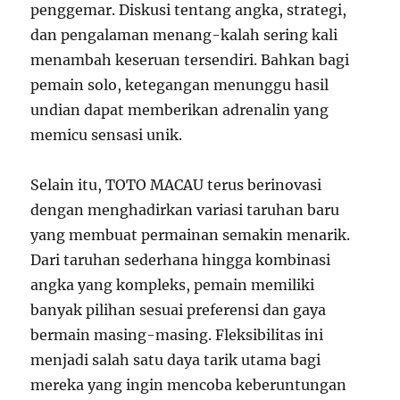
penggemar. Diskusi tentang angka, strategi,
dan pengalaman menang-kalah sering kali
menambah keseruan tersendiri. Bahkan bagi
pemain solo, ketegangan menunggu hasil
undian dapat memberikan adrenalin yang
memicu sensasi unik.
Selain itu, TOTO MACAU terus berinovasi
dengan menghadirkan variasi taruhan baru
yang membuat permainan semakin menarik.
Dari taruhan sederhana hingga kombinasi
angka yang kompleks, pemain memiliki
banyak pilihan sesuai preferensi dan gaya
bermain masing-masing. Fleksibilitas ini
menjadi salah satu daya tarik utama bagi
mereka yang ingin mencoba keberuntungan