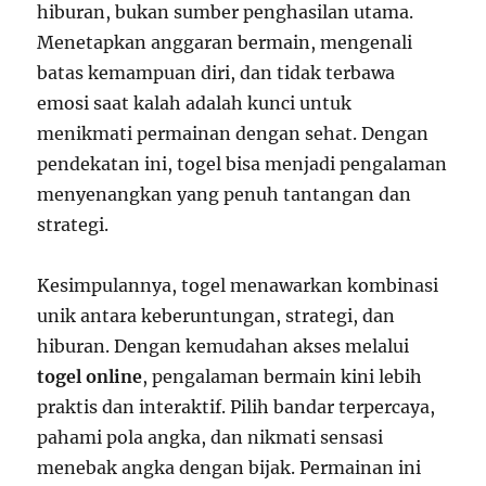
hiburan, bukan sumber penghasilan utama.
Menetapkan anggaran bermain, mengenali
batas kemampuan diri, dan tidak terbawa
emosi saat kalah adalah kunci untuk
menikmati permainan dengan sehat. Dengan
pendekatan ini, togel bisa menjadi pengalaman
menyenangkan yang penuh tantangan dan
strategi.
Kesimpulannya, togel menawarkan kombinasi
unik antara keberuntungan, strategi, dan
hiburan. Dengan kemudahan akses melalui
togel online
, pengalaman bermain kini lebih
praktis dan interaktif. Pilih bandar terpercaya,
pahami pola angka, dan nikmati sensasi
menebak angka dengan bijak. Permainan ini