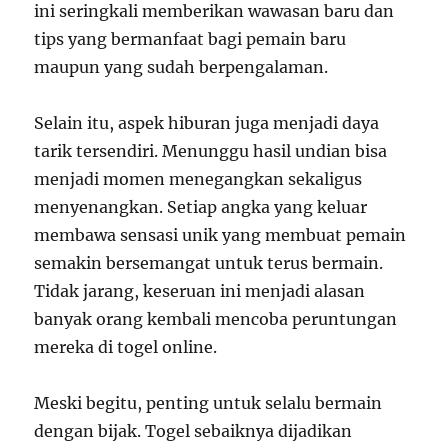
ini seringkali memberikan wawasan baru dan
tips yang bermanfaat bagi pemain baru
maupun yang sudah berpengalaman.
Selain itu, aspek hiburan juga menjadi daya
tarik tersendiri. Menunggu hasil undian bisa
menjadi momen menegangkan sekaligus
menyenangkan. Setiap angka yang keluar
membawa sensasi unik yang membuat pemain
semakin bersemangat untuk terus bermain.
Tidak jarang, keseruan ini menjadi alasan
banyak orang kembali mencoba peruntungan
mereka di togel online.
Meski begitu, penting untuk selalu bermain
dengan bijak. Togel sebaiknya dijadikan