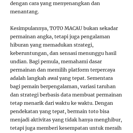
dengan cara yang menyenangkan dan
menantang.
Kesimpulannya, TOTO MACAU bukan sekadar
permainan angka, tetapi juga pengalaman
hiburan yang memadukan strategi,
keberuntungan, dan sensasi menunggu hasil
undian. Bagi pemula, memahami dasar
permainan dan memilih platform terpercaya
adalah langkah awal yang tepat. Sementara
bagi pemain berpengalaman, variasi taruhan
dan strategi berbasis data membuat permainan
tetap menarik dari waktu ke waktu. Dengan
pendekatan yang tepat, bermain toto bisa
menjadi aktivitas yang tidak hanya menghibur,
tetapi juga memberi kesempatan untuk meraih