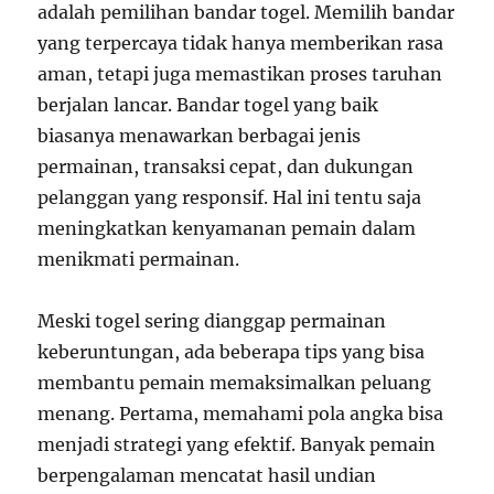
adalah pemilihan bandar togel. Memilih bandar
yang terpercaya tidak hanya memberikan rasa
aman, tetapi juga memastikan proses taruhan
berjalan lancar. Bandar togel yang baik
biasanya menawarkan berbagai jenis
permainan, transaksi cepat, dan dukungan
pelanggan yang responsif. Hal ini tentu saja
meningkatkan kenyamanan pemain dalam
menikmati permainan.
Meski togel sering dianggap permainan
keberuntungan, ada beberapa tips yang bisa
membantu pemain memaksimalkan peluang
menang. Pertama, memahami pola angka bisa
menjadi strategi yang efektif. Banyak pemain
berpengalaman mencatat hasil undian