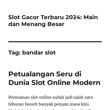
Slot Gacor Terbaru 2024: Main
dan Menang Besar
Tag:
bandar slot
Petualangan Seru di
Dunia Slot Online Modern
Permainan slot online sudah jadi salah satu
hiburan favorit banyak pemain masa kini.