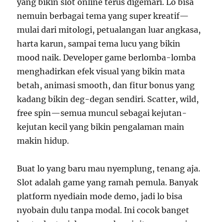
yang bikin slot online terus digemari. Lo bisa
nemuin berbagai tema yang super kreatif—
mulai dari mitologi, petualangan luar angkasa,
harta karun, sampai tema lucu yang bikin
mood naik. Developer game berlomba-lomba
menghadirkan efek visual yang bikin mata
betah, animasi smooth, dan fitur bonus yang
kadang bikin deg-degan sendiri. Scatter, wild,
free spin—semua muncul sebagai kejutan-
kejutan kecil yang bikin pengalaman main
makin hidup.
Buat lo yang baru mau nyemplung, tenang aja.
Slot adalah game yang ramah pemula. Banyak
platform nyediain mode demo, jadi lo bisa
nyobain dulu tanpa modal. Ini cocok banget