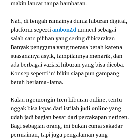
makin lancar tanpa hambatan.
Nah, di tengah ramainya dunia hiburan digital,
platform seperti
ambon4d
muncul sebagai
salah satu pilihan yang sering dibicarakan.
Banyak pengguna yang merasa betah karena
suasananya asyik, tampilannya menarik, dan
ada berbagai variasi hiburan yang bisa dicoba.
Konsep seperti ini bikin siapa pun gampang
betah berlama-lama.
Kalau ngomongin tren hiburan online, tentu
nggak bisa lepas dari istilah
judi online
yang
udah jadi bagian besar dari percakapan netizen.
Bagi sebagian orang, ini bukan cuma sekadar
permainan, tapi juga pengalaman yang