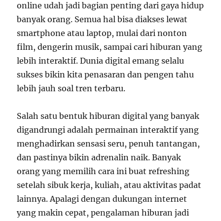
online udah jadi bagian penting dari gaya hidup
banyak orang. Semua hal bisa diakses lewat
smartphone atau laptop, mulai dari nonton
film, dengerin musik, sampai cari hiburan yang
lebih interaktif. Dunia digital emang selalu
sukses bikin kita penasaran dan pengen tahu
lebih jauh soal tren terbaru.
Salah satu bentuk hiburan digital yang banyak
digandrungi adalah permainan interaktif yang
menghadirkan sensasi seru, penuh tantangan,
dan pastinya bikin adrenalin naik. Banyak
orang yang memilih cara ini buat refreshing
setelah sibuk kerja, kuliah, atau aktivitas padat
lainnya. Apalagi dengan dukungan internet
yang makin cepat, pengalaman hiburan jadi