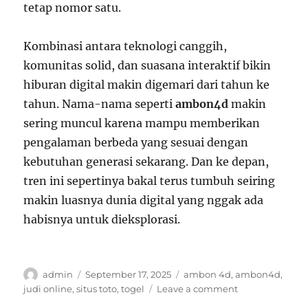
tetap nomor satu.
Kombinasi antara teknologi canggih,
komunitas solid, dan suasana interaktif bikin
hiburan digital makin digemari dari tahun ke
tahun. Nama-nama seperti
ambon4d
makin
sering muncul karena mampu memberikan
pengalaman berbeda yang sesuai dengan
kebutuhan generasi sekarang. Dan ke depan,
tren ini sepertinya bakal terus tumbuh seiring
makin luasnya dunia digital yang nggak ada
habisnya untuk dieksplorasi.
Author
Posted
Tags
admin
September 17, 2025
ambon 4d
,
ambon4d
,
on
on
judi online
,
situs toto
,
togel
Leave a comment
Dunia