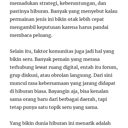
memadukan strategi, keberuntungan, dan
pastinya hiburan. Banyak yang menyebut kalau
permainan jenis ini bikin otak lebih cepat
mengambil keputusan karena harus pandai
membaca peluang.
Selain itu, faktor komunitas juga jadi hal yang
bikin seru. Banyak pemain yang merasa
terhubung lewat ruang digital, entah itu forum,
grup diskusi, atau obrolan langsung. Dari sini
muncul rasa kebersamaan yang jarang didapat
di hiburan biasa. Bayangin aja, bisa kenalan
sama orang baru dari berbagai daerah, tapi
tetap punya satu topik seru yang sama.
Yang bikin dunia hiburan ini menarik adalah