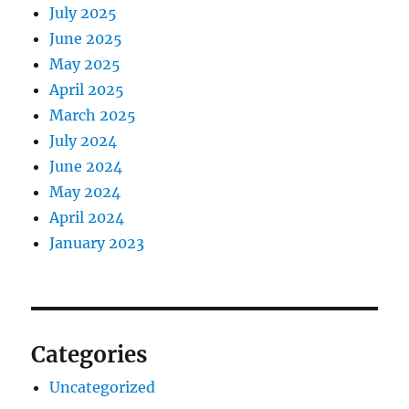
July 2025
June 2025
May 2025
April 2025
March 2025
July 2024
June 2024
May 2024
April 2024
January 2023
Categories
Uncategorized