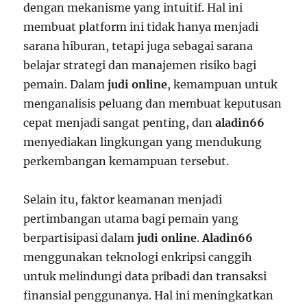
dengan mekanisme yang intuitif. Hal ini
membuat platform ini tidak hanya menjadi
sarana hiburan, tetapi juga sebagai sarana
belajar strategi dan manajemen risiko bagi
pemain. Dalam
judi online
, kemampuan untuk
menganalisis peluang dan membuat keputusan
cepat menjadi sangat penting, dan
aladin66
menyediakan lingkungan yang mendukung
perkembangan kemampuan tersebut.
Selain itu, faktor keamanan menjadi
pertimbangan utama bagi pemain yang
berpartisipasi dalam
judi online
.
Aladin66
menggunakan teknologi enkripsi canggih
untuk melindungi data pribadi dan transaksi
finansial penggunanya. Hal ini meningkatkan