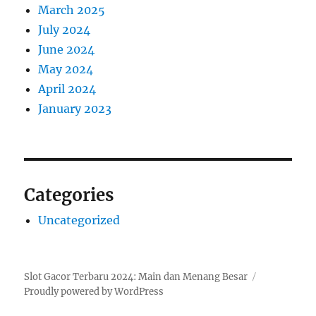
March 2025
July 2024
June 2024
May 2024
April 2024
January 2023
Categories
Uncategorized
Slot Gacor Terbaru 2024: Main dan Menang Besar
Proudly powered by WordPress