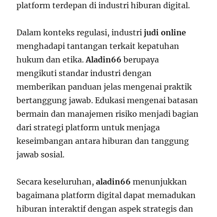
platform terdepan di industri hiburan digital.
Dalam konteks regulasi, industri
judi online
menghadapi tantangan terkait kepatuhan
hukum dan etika.
Aladin66
berupaya
mengikuti standar industri dengan
memberikan panduan jelas mengenai praktik
bertanggung jawab. Edukasi mengenai batasan
bermain dan manajemen risiko menjadi bagian
dari strategi platform untuk menjaga
keseimbangan antara hiburan dan tanggung
jawab sosial.
Secara keseluruhan,
aladin66
menunjukkan
bagaimana platform digital dapat memadukan
hiburan interaktif dengan aspek strategis dan