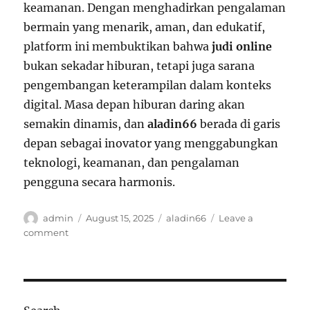
keamanan. Dengan menghadirkan pengalaman
bermain yang menarik, aman, dan edukatif,
platform ini membuktikan bahwa
judi online
bukan sekadar hiburan, tetapi juga sarana
pengembangan keterampilan dalam konteks
digital. Masa depan hiburan daring akan
semakin dinamis, dan
aladin66
berada di garis
depan sebagai inovator yang menggabungkan
teknologi, keamanan, dan pengalaman
pengguna secara harmonis.
Author
Posted
Tags
admin
August 15, 2025
aladin66
Leave a
on
on
comment
Strategi
Digital
yang
Mengubah
Hiburan