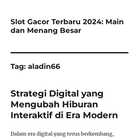
Slot Gacor Terbaru 2024: Main
dan Menang Besar
Tag:
aladin66
Strategi Digital yang
Mengubah Hiburan
Interaktif di Era Modern
Dalam era digital yang terus berkembang,