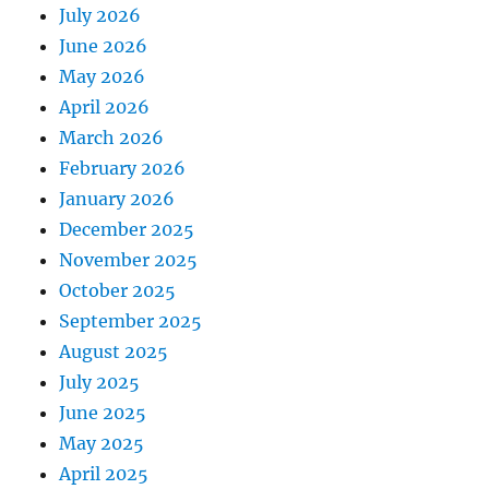
July 2026
June 2026
May 2026
April 2026
March 2026
February 2026
January 2026
December 2025
November 2025
October 2025
September 2025
August 2025
July 2025
June 2025
May 2025
April 2025