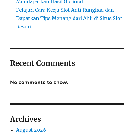
Mendapatkan Hasil Optimal
Pelajari Cara Kerja Slot Anti Rungkad dan
Dapatkan Tips Menang dari Ahli di Situs Slot
Resmi
Recent Comments
No comments to show.
Archives
August 2026