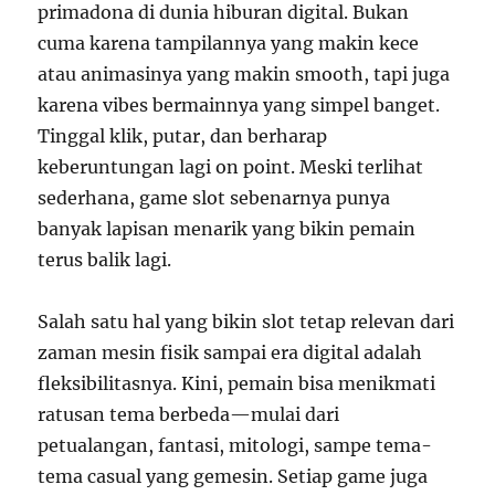
primadona di dunia hiburan digital. Bukan
cuma karena tampilannya yang makin kece
atau animasinya yang makin smooth, tapi juga
karena vibes bermainnya yang simpel banget.
Tinggal klik, putar, dan berharap
keberuntungan lagi on point. Meski terlihat
sederhana, game slot sebenarnya punya
banyak lapisan menarik yang bikin pemain
terus balik lagi.
Salah satu hal yang bikin slot tetap relevan dari
zaman mesin fisik sampai era digital adalah
fleksibilitasnya. Kini, pemain bisa menikmati
ratusan tema berbeda—mulai dari
petualangan, fantasi, mitologi, sampe tema-
tema casual yang gemesin. Setiap game juga