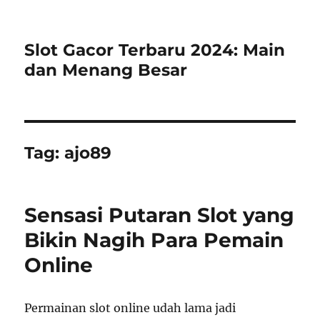
Slot Gacor Terbaru 2024: Main
dan Menang Besar
Tag:
ajo89
Sensasi Putaran Slot yang
Bikin Nagih Para Pemain
Online
Permainan slot online udah lama jadi