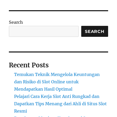
Putaran
Slot
yang
Bikin
Search
Nagih
Para
SEARCH
Pemain
Online
Recent Posts
Temukan Teknik Mengelola Keuntungan
dan Risiko di Slot Online untuk
Mendapatkan Hasil Optimal
Pelajari Cara Kerja Slot Anti Rungkad dan
Dapatkan Tips Menang dari Ahli di Situs Slot
Resmi