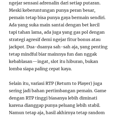
ngejar sensasi adrenalin dari setiap putaran.
Meski keberuntungan punya peran besar,
pemain tetap bisa punya gaya bermain sendiri.
Ada yang suka main santai dengan bet kecil
tapi tahan lama, ada juga yang gas pol dengan
strategi agresif demi ngejar fitur bonus atau
jackpot. Dua-duanya sah-sah aja, yang penting
tetap mindful biar mainnya fun dan nggak
kebablasan—ingat, slot itu hiburan, bukan
lomba siapa paling cepat kaya.
Selain itu, variasi RTP (Return to Player) juga
sering jadi bahan pertimbangan pemain. Game
dengan RTP tinggi biasanya lebih diminati
karena dianggap punya peluang lebih stabil.
Namun tetap aja, hasil akhirnya tetap random