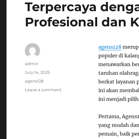
Terpercaya deng
Profesional dan
agens128
merupa
populer di kala
Author
admin
menawarkan berba
Posted
July 14, 2025
taruhan olahrag
on
Tags
agens128
berkat layanan 
on
Leave a comment
ini akan memba
Agens128:
ini menjadi pili
Platform
Judi
Online
Pertama, Agens
Terpercaya
yang mudah dan 
dengan
pemain, baik pe
Layanan