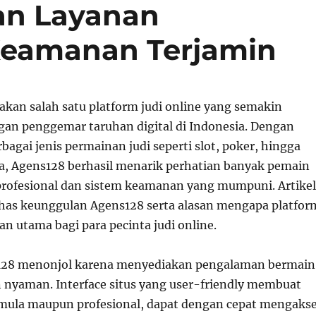
an Layanan
 Keamanan Terjamin
kan salah satu platform judi online yang semakin
ngan penggemar taruhan digital di Indonesia. Dengan
gai jenis permainan judi seperti slot, poker, hingga
a, Agens128 berhasil menarik perhatian banyak pemain
profesional dan sistem keamanan yang mumpuni. Artikel
has keunggulan Agens128 serta alasan mengapa platfor
han utama bagi para pecinta judi online.
128 menonjol karena menyediakan pengalaman bermain
nyaman. Interface situs yang user-friendly membuat
mula maupun profesional, dapat dengan cepat mengaks