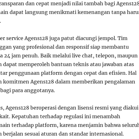
transparan dan cepat menjadi nilai tambah bagi Agens128
main dapat langsung menikmati kemenangan tanpa haru
.
r service Agens128 juga patut diacungi jempol. Tim
gan yang profesional dan responsif siap membantu
 24 jam penuh. Baik melalui live chat, telepon, maupun
n dapat memperoleh bantuan teknis atau jawaban atas
tar penggunaan platform dengan cepat dan efisien. Hal
n komitmen Agens128 dalam memberikan pengalaman
 bagi para anggotanya.
tas, Agens128 beroperasi dengan lisensi resmi yang diakui
erkait. Kepatuhan terhadap regulasi ini menambah
ain terhadap platform, karena menjamin bahwa seluru
n berjalan sesuai aturan dan standar internasional.