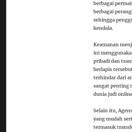
Profesional
berbagai permai
dan
berbagai perang
Keamanan
sehingga penggu
Terjamin
kendala.
Keamanan menjad
ini menggunakan
pribadi dan tra
berlapis terseb
terhindar dari a
sangat penting 
dunia judi online
Selain itu, Age
yang mudah serta
termasuk transfe