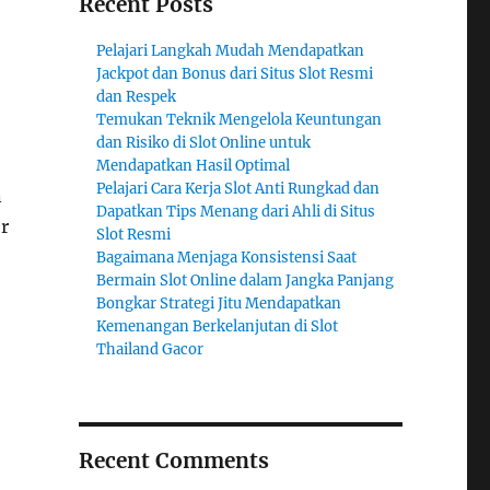
Recent Posts
Pelajari Langkah Mudah Mendapatkan
Jackpot dan Bonus dari Situs Slot Resmi
dan Respek
Temukan Teknik Mengelola Keuntungan
dan Risiko di Slot Online untuk
Mendapatkan Hasil Optimal
Pelajari Cara Kerja Slot Anti Rungkad dan
n
Dapatkan Tips Menang dari Ahli di Situs
r
Slot Resmi
Bagaimana Menjaga Konsistensi Saat
Bermain Slot Online dalam Jangka Panjang
Bongkar Strategi Jitu Mendapatkan
Kemenangan Berkelanjutan di Slot
Thailand Gacor
Recent Comments