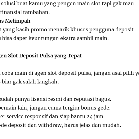
i solusi buat kamu yang pengen main slot tapi gak mau
 finansial tambahan.
us Melimpah
t yang kasih promo menarik khusus pengguna deposit
u bisa dapet keuntungan ekstra sambil main.
en Slot Deposit Pulsa yang Tepat
oba main di agen slot deposit pulsa, jangan asal pilih y
s biar gak salah langkah:
sudah punya lisensi resmi dan reputasi bagus.
pemain lain, jangan cuma tergiur bonus gede.
r service responsif dan siap bantu 24 jam.
de deposit dan withdraw, harus jelas dan mudah.