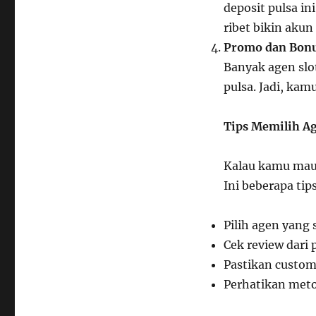
deposit pulsa in
ribet bikin akun
Promo dan Bon
Banyak agen slo
pulsa. Jadi, kam
Tips Memilih Ag
Kalau kamu mau c
Ini beberapa tip
Pilih agen yang 
Cek review dari 
Pastikan custome
Perhatikan meto