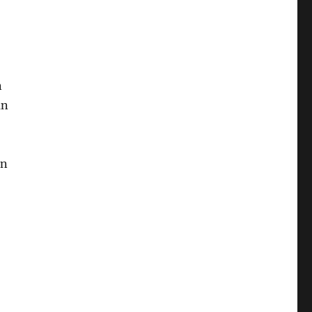
n
an
an