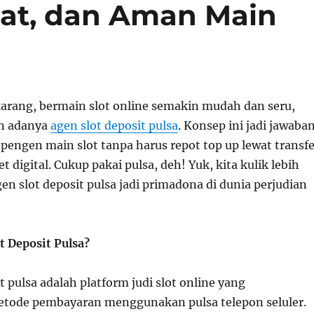
pat, dan Aman Main
ekarang, bermain slot online semakin mudah dan seru,
n adanya
agen slot deposit pulsa
. Konsep ini jadi jawaba
pengen main slot tanpa harus repot top up lewat transfe
 digital. Cukup pakai pulsa, deh! Yuk, kita kulik lebih
n slot deposit pulsa jadi primadona di dunia perjudian
t Deposit Pulsa?
t pulsa adalah platform judi slot online yang
tode pembayaran menggunakan pulsa telepon seluler.