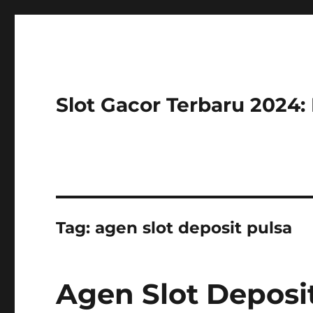
Slot Gacor Terbaru 2024
Tag:
agen slot deposit pulsa
Agen Slot Deposi