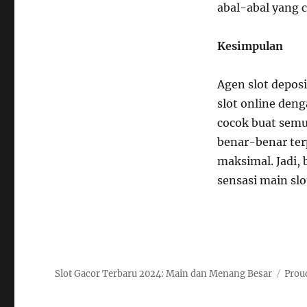
abal-abal yang 
Kesimpulan
Agen slot depos
slot online den
cocok buat semua
benar-benar ter
maksimal. Jadi, 
sensasi main slot
Slot Gacor Terbaru 2024: Main dan Menang Besar
Prou