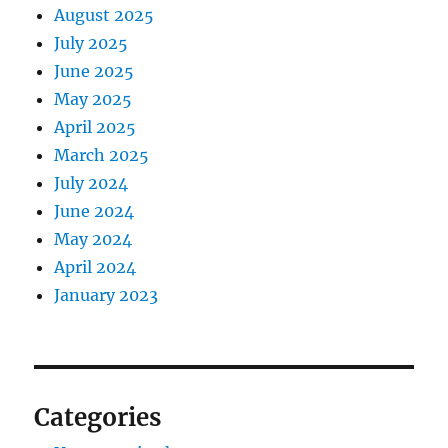
August 2025
July 2025
June 2025
May 2025
April 2025
March 2025
July 2024
June 2024
May 2024
April 2024
January 2023
Categories