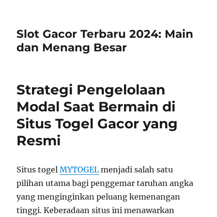
Slot Gacor Terbaru 2024: Main
dan Menang Besar
Strategi Pengelolaan
Modal Saat Bermain di
Situs Togel Gacor yang
Resmi
Situs togel
MYTOGEL
menjadi salah satu
pilihan utama bagi penggemar taruhan angka
yang menginginkan peluang kemenangan
tinggi. Keberadaan situs ini menawarkan