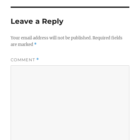
Leave a Reply
Your email address will not be published.
Required fields
are marked
*
COMMENT
*