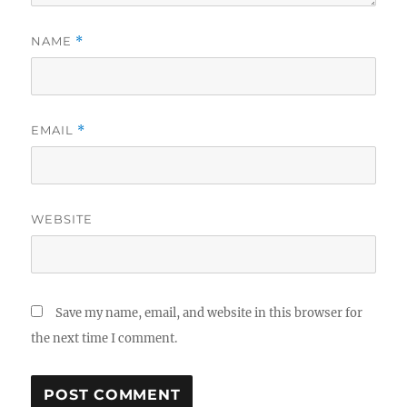
NAME
*
EMAIL
*
WEBSITE
Save my name, email, and website in this browser for
the next time I comment.