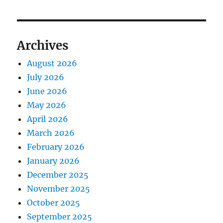
Archives
August 2026
July 2026
June 2026
May 2026
April 2026
March 2026
February 2026
January 2026
December 2025
November 2025
October 2025
September 2025