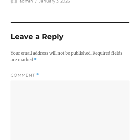
Author
Posted
admin
January 3, 2026
on
Leave a Reply
Your email address will not be published.
Required fields
are marked
*
COMMENT
*