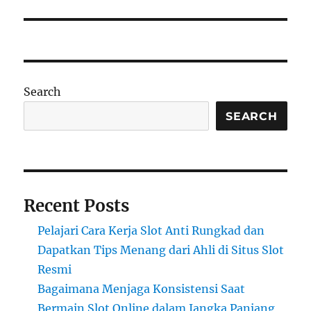
Search
SEARCH
Recent Posts
Pelajari Cara Kerja Slot Anti Rungkad dan
Dapatkan Tips Menang dari Ahli di Situs Slot
Resmi
Bagaimana Menjaga Konsistensi Saat
Bermain Slot Online dalam Jangka Panjang