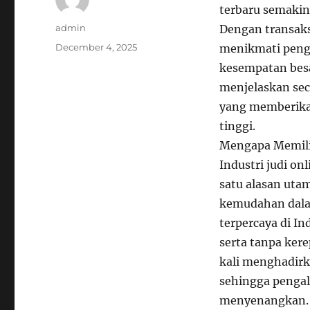
terbaru semakin
Author
admin
Dengan transaks
Posted
December 4, 2025
menikmati peng
on
kesempatan besa
menjelaskan sec
yang memberika
tinggi.
Mengapa Memili
Industri judi on
satu alasan uta
kemudahan dalam
terpercaya di I
serta tanpa kere
kali menghadirk
sehingga penga
menyenangkan.