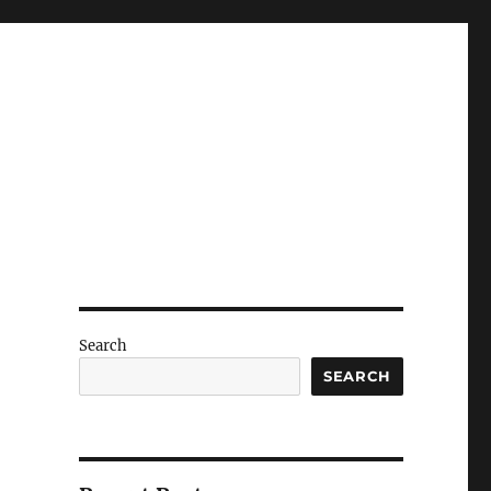
Search
SEARCH