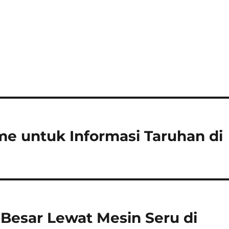
ime untuk Informasi Taruhan di
Besar Lewat Mesin Seru di