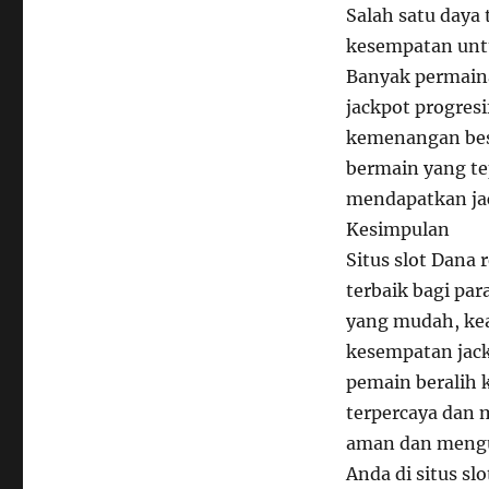
Salah satu daya 
kesempatan untu
Banyak permainan
jackpot progres
kemenangan besa
bermain yang te
mendapatkan jac
Kesimpulan
Situs slot Dana
terbaik bagi pa
yang mudah, kea
kesempatan jack
pemain beralih 
terpercaya dan 
aman dan mengu
Anda di situs sl