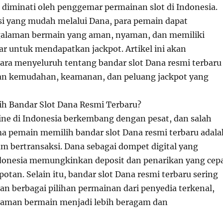
 diminati oleh penggemar permainan slot di Indonesia.
i yang mudah melalui Dana, para pemain dapat
alaman bermain yang aman, nyaman, dan memiliki
r untuk mendapatkan jackpot. Artikel ini akan
ara menyeluruh tentang bandar slot Dana resmi terbaru
n kemudahan, keamanan, dan peluang jackpot yang
h Bandar Slot Dana Resmi Terbaru?
line di Indonesia berkembang dengan pesat, dan salah
ma pemain memilih bandar slot Dana resmi terbaru adala
 bertransaksi. Dana sebagai dompet digital yang
ndonesia memungkinkan deposit dan penarikan yang cep
potan. Selain itu, bandar slot Dana resmi terbaru sering
an berbagai pilihan permainan dari penyedia terkenal,
laman bermain menjadi lebih beragam dan