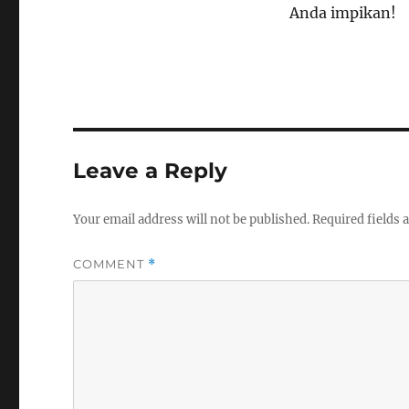
Anda impikan!
Leave a Reply
Your email address will not be published.
Required fields
COMMENT
*