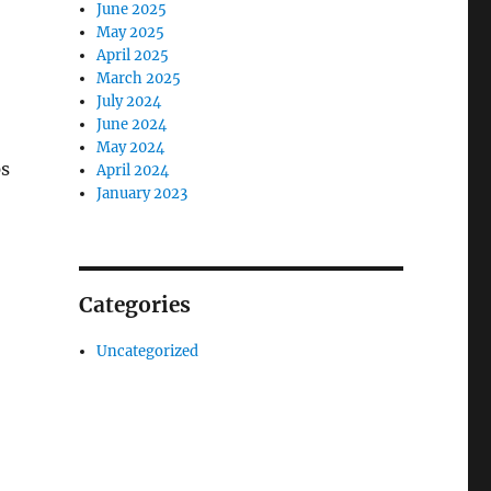
June 2025
May 2025
April 2025
March 2025
July 2024
June 2024
May 2024
ps
April 2024
January 2023
Categories
Uncategorized