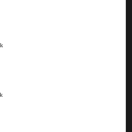
uk
ak