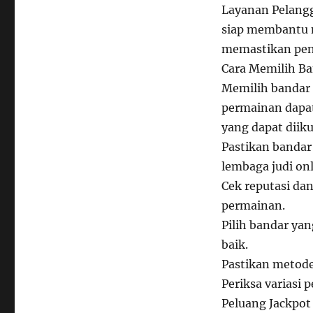
Layanan Pelangg
siap membantu 
memastikan pen
Cara Memilih Ba
Memilih bandar 
permainan dapat
yang dapat diiku
Pastikan bandar 
lembaga judi onl
Cek reputasi dan
permainan.
Pilih bandar ya
baik.
Pastikan metode
Periksa variasi 
Peluang Jackpot