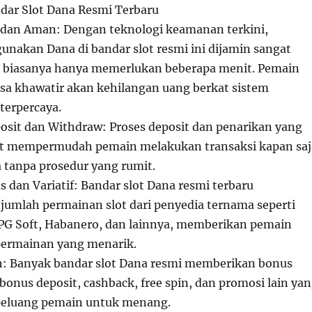
dar Slot Dana Resmi Terbaru
 dan Aman: Dengan teknologi keamanan terkini,
unakan Dana di bandar slot resmi ini dijamin sangat
, biasanya hanya memerlukan beberapa menit. Pemain
asa khawatir akan kehilangan uang berkat sistem
terpercaya.
it dan Withdraw: Proses deposit dan penarikan yang
t mempermudah pemain melakukan transaksi kapan saj
a tanpa prosedur yang rumit.
 dan Variatif: Bandar slot Dana resmi terbaru
umlah permainan slot dari penyedia ternama seperti
 PG Soft, Habanero, dan lainnya, memberikan pemain
permainan yang menarik.
: Banyak bandar slot Dana resmi memberikan bonus
bonus deposit, cashback, free spin, dan promosi lain ya
eluang pemain untuk menang.