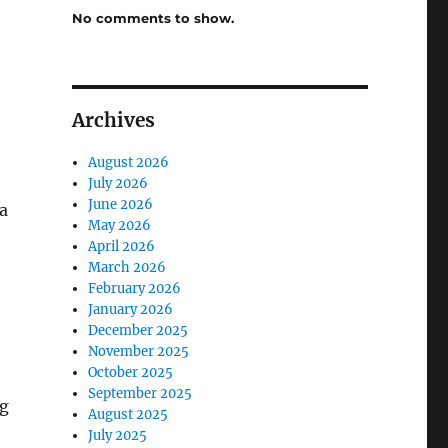
No comments to show.
Archives
August 2026
July 2026
June 2026
a
May 2026
April 2026
March 2026
February 2026
January 2026
December 2025
November 2025
October 2025
September 2025
ng
August 2025
July 2025