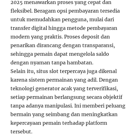
2025 menawarkan proses yang cepat dan
fleksibel. Beragam opsi pembayaran tersedia
untuk memudahkan pengguna, mulai dari
transfer digital hingga metode pembayaran
modern yang praktis. Proses deposit dan
penarikan dirancang dengan transparansi,
sehingga pemain dapat mengelola saldo
dengan nyaman tanpa hambatan.
Selain itu, situs slot terpercaya juga dikenal
karena sistem permainan yang adil. Dengan
teknologi generator acak yang terverifikasi,
setiap permainan berlangsung secara objektif
tanpa adanya manipulasi. Ini memberi peluang
bermain yang seimbang dan meningkatkan
kepercayaan pemain terhadap platform
tersebut.