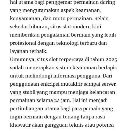
hal utama bagi penggemar permainan daring
yang mengutamakan aspek keamanan,
kenyamanan, dan mutu permainan. Selain
sekedar hiburan, situs slot modern kini
memberikan pengalaman bermain yang lebih
profesional dengan teknologi terbaru dan
layanan terbaik.
Umumnya, situs slot terpercaya di tahun 2025
sudah menerapkan sistem keamanan berlapis
untuk melindungi informasi pengguna. Dari
penggunaan enkripsi mutakhir sampai server
yang stabil yang mampu menjaga kelancaran
permainan selama 24 jam. Hal ini menjadi
pertimbangan utama bagi para pemain yang
ingin bermain dengan tenang tanpa rasa
khawatir akan gangguan teknis atau potensi