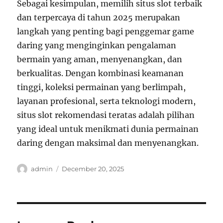
Sebagai kesimpulan, memilih situs slot terbaik
dan terpercaya di tahun 2025 merupakan
langkah yang penting bagi penggemar game
daring yang menginginkan pengalaman
bermain yang aman, menyenangkan, dan
berkualitas. Dengan kombinasi keamanan
tinggi, koleksi permainan yang berlimpah,
layanan profesional, serta teknologi modern,
situs slot rekomendasi teratas adalah pilihan
yang ideal untuk menikmati dunia permainan
daring dengan maksimal dan menyenangkan.
Author
Posted
admin
December 20, 2025
on