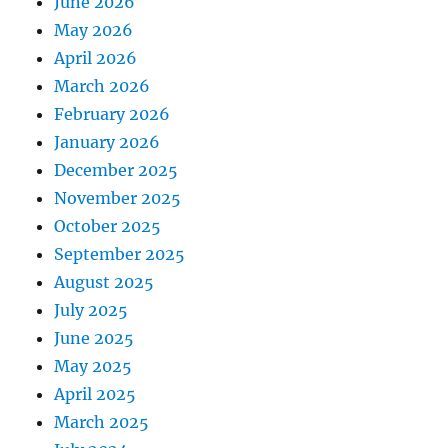
June 2026
May 2026
April 2026
March 2026
February 2026
January 2026
December 2025
November 2025
October 2025
September 2025
August 2025
July 2025
June 2025
May 2025
April 2025
March 2025