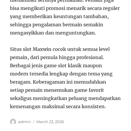
menambah serunya permainan. Pemain juga
bisa mengikuti promosi menarik secara reguler
yang memberikan keuntungan tambahan,
sehingga pengalaman bermain semakin
mengasyikkan dan menguntungkan.
Situs slot Maxwin cocok untuk semua level
pemain, dari pemula hingga profesional.
Berbagai jenis game slot klasik maupun
modern tersedia lengkap dengan tema yang
beragam. Keberagaman ini memudahkan
setiap pemain menemukan game favorit
sekaligus meningkatkan peluang mendapatkan
kemenangan maksimal secara konsisten.
Author
Posted
admin
March 23, 2026
on