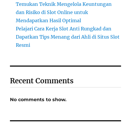
Temukan Teknik Mengelola Keuntungan
dan Risiko di Slot Online untuk
Mendapatkan Hasil Optimal
Pelajari Cara Kerja Slot Anti Rungkad dan
Dapatkan Tips Menang dari Ahli di Situs Slot
Resmi
Recent Comments
No comments to show.