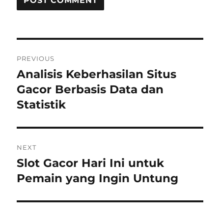
Post
PREVIOUS
navigation
Analisis Keberhasilan Situs
Previous
post:
Gacor Berbasis Data dan
Statistik
NEXT
Slot Gacor Hari Ini untuk
Next
post:
Pemain yang Ingin Untung