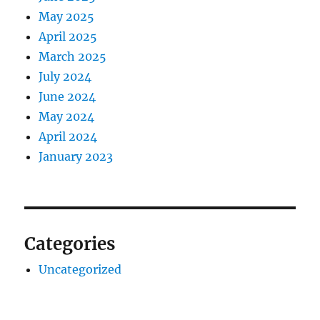
May 2025
April 2025
March 2025
July 2024
June 2024
May 2024
April 2024
January 2023
Categories
Uncategorized