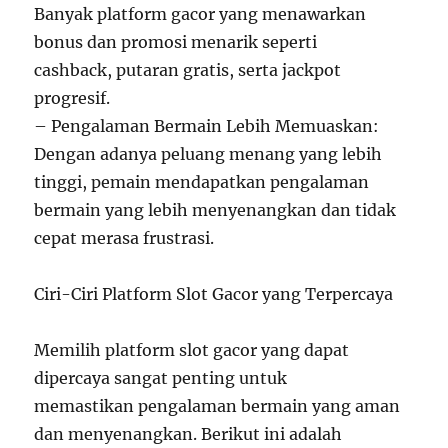
Banyak platform gacor yang menawarkan
bonus dan promosi menarik seperti
cashback, putaran gratis, serta jackpot
progresif.
– Pengalaman Bermain Lebih Memuaskan:
Dengan adanya peluang menang yang lebih
tinggi, pemain mendapatkan pengalaman
bermain yang lebih menyenangkan dan tidak
cepat merasa frustrasi.
Ciri-Ciri Platform Slot Gacor yang Terpercaya
Memilih platform slot gacor yang dapat
dipercaya sangat penting untuk
memastikan pengalaman bermain yang aman
dan menyenangkan. Berikut ini adalah