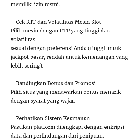
memiliki izin resmi.
– Cek RTP dan Volatilitas Mesin Slot
Pilih mesin dengan RTP yang tinggi dan
volatilitas
sesuai dengan preferensi Anda (tinggi untuk
jackpot besar, rendah untuk kemenangan yang
lebih sering).
– Bandingkan Bonus dan Promosi
Pilih situs yang menawarkan bonus menarik
dengan syarat yang wajar.
– Perhatikan Sistem Keamanan
Pastikan platform dilengkapi dengan enkripsi
data dan perlindungan dari penipuan.