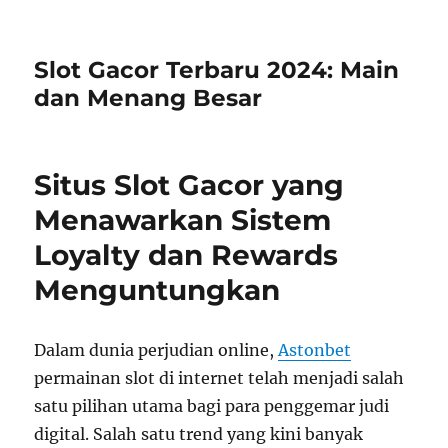
Slot Gacor Terbaru 2024: Main
dan Menang Besar
Situs Slot Gacor yang
Menawarkan Sistem
Loyalty dan Rewards
Menguntungkan
Dalam dunia perjudian online,
Astonbet
permainan slot di internet telah menjadi salah
satu pilihan utama bagi para penggemar judi
digital. Salah satu trend yang kini banyak