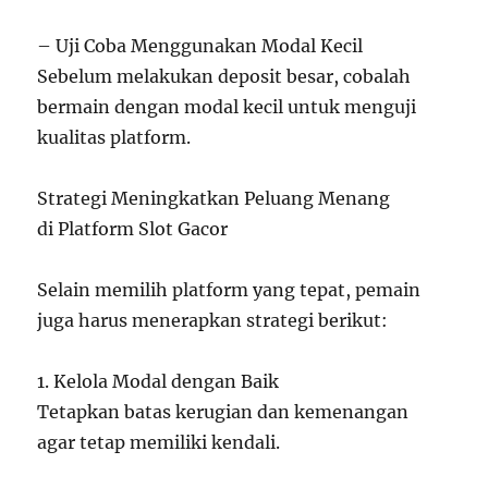
– Uji Coba Menggunakan Modal Kecil
Sebelum melakukan deposit besar, cobalah
bermain dengan modal kecil untuk menguji
kualitas platform.
Strategi Meningkatkan Peluang Menang
di Platform Slot Gacor
Selain memilih platform yang tepat, pemain
juga harus menerapkan strategi berikut:
1. Kelola Modal dengan Baik
Tetapkan batas kerugian dan kemenangan
agar tetap memiliki kendali.