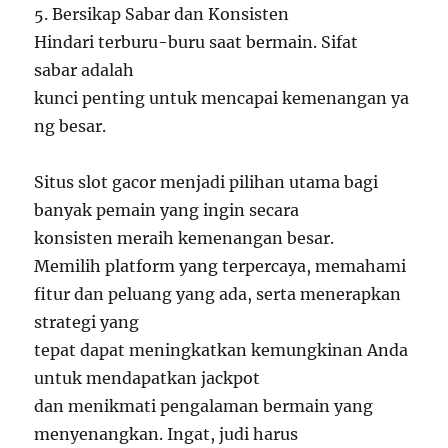
5. Bersikap Sabar dan Konsisten
Hindari terburu-buru saat bermain. Sifat
sabar adalah
kunci penting untuk mencapai kemenangan ya
ng besar.
Situs slot gacor menjadi pilihan utama bagi
banyak pemain yang ingin secara
konsisten meraih kemenangan besar.
Memilih platform yang terpercaya, memahami
fitur dan peluang yang ada, serta menerapkan
strategi yang
tepat dapat meningkatkan kemungkinan Anda
untuk mendapatkan jackpot
dan menikmati pengalaman bermain yang
menyenangkan. Ingat, judi harus