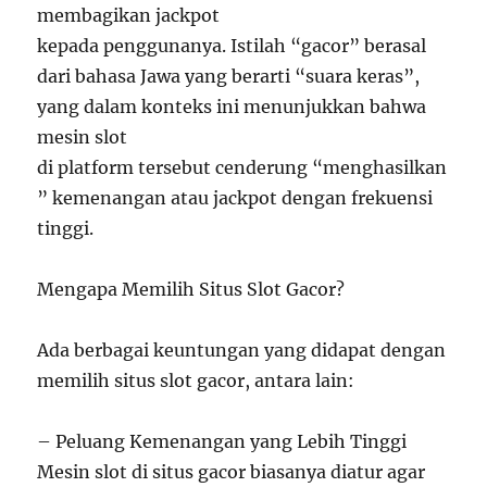
membagikan jackpot
kepada penggunanya. Istilah “gacor” berasal
dari bahasa Jawa yang berarti “suara keras”,
yang dalam konteks ini menunjukkan bahwa
mesin slot
di platform tersebut cenderung “menghasilkan
” kemenangan atau jackpot dengan frekuensi
tinggi.
Mengapa Memilih Situs Slot Gacor?
Ada berbagai keuntungan yang didapat dengan
memilih situs slot gacor, antara lain:
– Peluang Kemenangan yang Lebih Tinggi
Mesin slot di situs gacor biasanya diatur agar