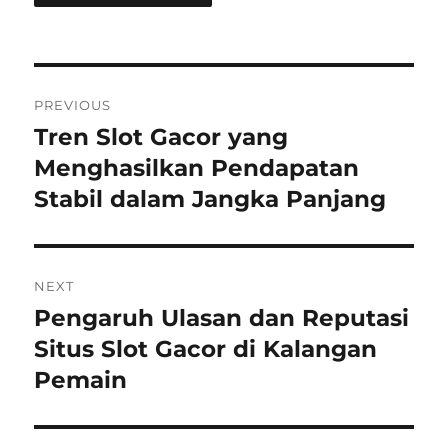
Post
PREVIOUS
navigation
Tren Slot Gacor yang
Previous
post:
Menghasilkan Pendapatan
Stabil dalam Jangka Panjang
NEXT
Pengaruh Ulasan dan Reputasi
Next
post:
Situs Slot Gacor di Kalangan
Pemain