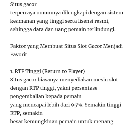
Situs gacor
terpercaya umumnya dilengkapi dengan sistem
keamanan yang tinggi serta lisensi resmi,
sehingga data dan uang pemain terlindungi.
Faktor yang Membuat Situs Slot Gacor Menjadi
Favorit
1. RTP Tinggi (Return to Player)
Situs gacor biasanya menyediakan mesin slot
dengan RTP tinggi, yakni persentase
pengembalian kepada pemain
yang mencapai lebih dari 95%. Semakin tinggi
RTP, semakin
besar kemungkinan pemain untuk menang.