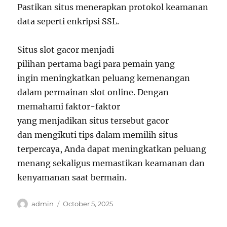
Pastikan situs menerapkan protokol keamanan
data seperti enkripsi SSL.
Situs slot gacor menjadi
pilihan pertama bagi para pemain yang
ingin meningkatkan peluang kemenangan
dalam permainan slot online. Dengan
memahami faktor-faktor
yang menjadikan situs tersebut gacor
dan mengikuti tips dalam memilih situs
terpercaya, Anda dapat meningkatkan peluang
menang sekaligus memastikan keamanan dan
kenyamanan saat bermain.
Author
Posted
admin
October 5, 2025
on