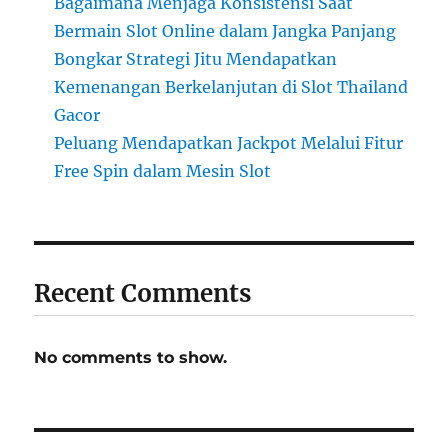
Bagaimana Menjaga Konsistensi Saat
Bermain Slot Online dalam Jangka Panjang
Bongkar Strategi Jitu Mendapatkan
Kemenangan Berkelanjutan di Slot Thailand
Gacor
Peluang Mendapatkan Jackpot Melalui Fitur
Free Spin dalam Mesin Slot
Recent Comments
No comments to show.