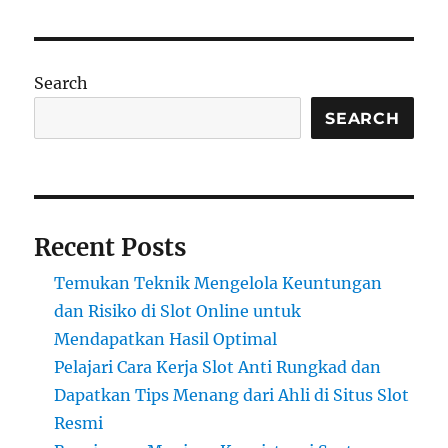
Search
SEARCH
Recent Posts
Temukan Teknik Mengelola Keuntungan
dan Risiko di Slot Online untuk
Mendapatkan Hasil Optimal
Pelajari Cara Kerja Slot Anti Rungkad dan
Dapatkan Tips Menang dari Ahli di Situs Slot
Resmi