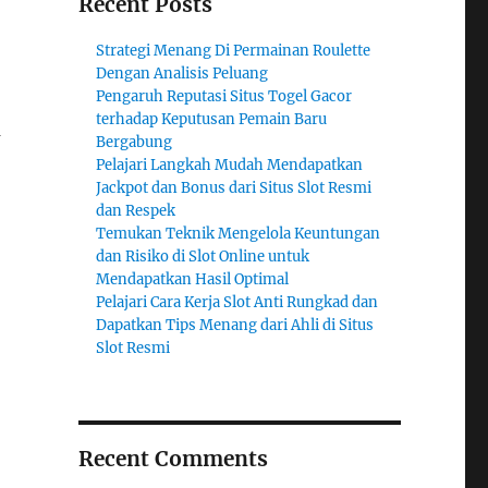
Recent Posts
Strategi Menang Di Permainan Roulette
Dengan Analisis Peluang
Pengaruh Reputasi Situs Togel Gacor
terhadap Keputusan Pemain Baru
a
Bergabung
Pelajari Langkah Mudah Mendapatkan
Jackpot dan Bonus dari Situs Slot Resmi
dan Respek
Temukan Teknik Mengelola Keuntungan
dan Risiko di Slot Online untuk
Mendapatkan Hasil Optimal
Pelajari Cara Kerja Slot Anti Rungkad dan
Dapatkan Tips Menang dari Ahli di Situs
Slot Resmi
Recent Comments