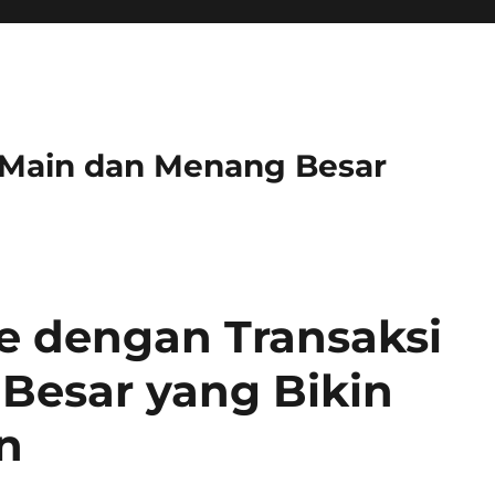
: Main dan Menang Besar
e dengan Transaksi
Besar yang Bikin
n