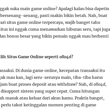
nggak suka main game online? Apalagi kalau bisa dapetin
l bersenang-senang, pasti makin bikin betah. Nah, buat
ari situs game online terpercaya, wajib banget tahu
 Situs ini nggak cuma menawarkan hiburan seru, tapi jug
 dan bonus besar yang bikin pemain nggak mau berhenti
lih Situs Game Online seperti
ollo4d
?
ansaksi. Di dunia game online, kecepatan transaksi itu
ak mau kan, lagi seru-serunya main, tiba-tiba harus
am buat proses deposit atau withdraw? Nah, di
ollo4d
,
 disupport sistem yang super cepat. Cuma hitungan
ah masuk atau keluar dari akun kamu. Praktis banget,
k perlu takut ketinggalan momen penting di game