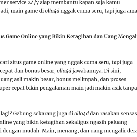
tomer service 24/7 siap membantu kapan saja kamu
adi, main game di
ollo4d
nggak cuma seru, tapi juga am
us Game Online yang Bikin Ketagihan dan Uang Mengal
cari situs game online yang nggak cuma seru, tapi juga
 cepat dan bonus besar,
ollo4d
jawabannya. Di sini,
 uang asli makin besar, bonus melimpah, dan proses
super cepat bikin pengalaman main jadi makin asik tanpa
 lagi? Gabung sekarang juga di
ollo4d
dan rasakan sensas
line yang bikin ketagihan sekaligus ngasih peluang
li dengan mudah. Main, menang, dan uang mengalir der