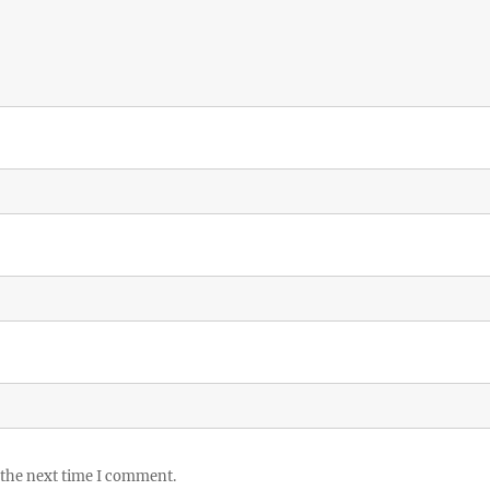
 the next time I comment.