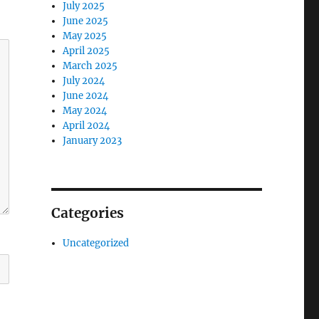
July 2025
June 2025
May 2025
April 2025
March 2025
July 2024
June 2024
May 2024
April 2024
January 2023
Categories
Uncategorized