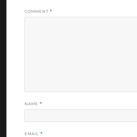
COMMENT
*
NAME
*
EMAIL
*