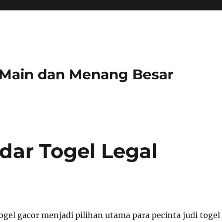
: Main dan Menang Besar
dar Togel Legal
ogel gacor menjadi pilihan utama para pecinta judi togel