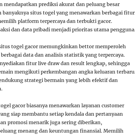
in mendapatkan prediksi akurat dan peluang besar
banyaknya situs togel yang menawarkan berbagai fitur
emilih platform terpercaya dan terbukti gacor.
ksi dan data pribadi menjadi prioritas utama pengguna
itus togel gacor memungkinkan bettor memperoleh
i berbagai data dan analisis statistik yang terpercaya.
yediakan fitur live draw dan result lengkap, sehingga
ain mengikuti perkembangan angka keluaran terbaru
endukung strategi bermain yang lebih efektif dan
.
us togel gacor biasanya menawarkan layanan customer
yang siap membantu setiap kendala dan pertanyaan
an promosi menarik juga sering diberikan,
eluang menang dan keuntungan finansial. Memilih