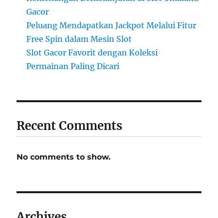
Gacor
Peluang Mendapatkan Jackpot Melalui Fitur
Free Spin dalam Mesin Slot
Slot Gacor Favorit dengan Koleksi
Permainan Paling Dicari
Recent Comments
No comments to show.
Archives