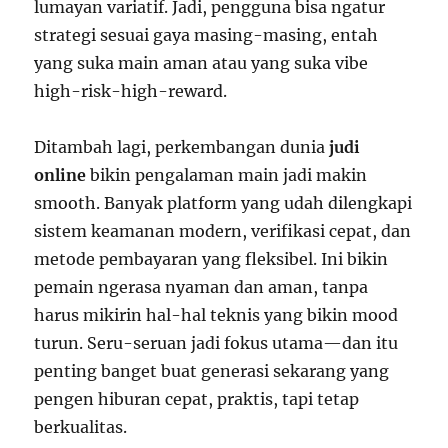
lumayan variatif. Jadi, pengguna bisa ngatur
strategi sesuai gaya masing-masing, entah
yang suka main aman atau yang suka vibe
high-risk-high-reward.
Ditambah lagi, perkembangan dunia
judi
online
bikin pengalaman main jadi makin
smooth. Banyak platform yang udah dilengkapi
sistem keamanan modern, verifikasi cepat, dan
metode pembayaran yang fleksibel. Ini bikin
pemain ngerasa nyaman dan aman, tanpa
harus mikirin hal-hal teknis yang bikin mood
turun. Seru-seruan jadi fokus utama—dan itu
penting banget buat generasi sekarang yang
pengen hiburan cepat, praktis, tapi tetap
berkualitas.