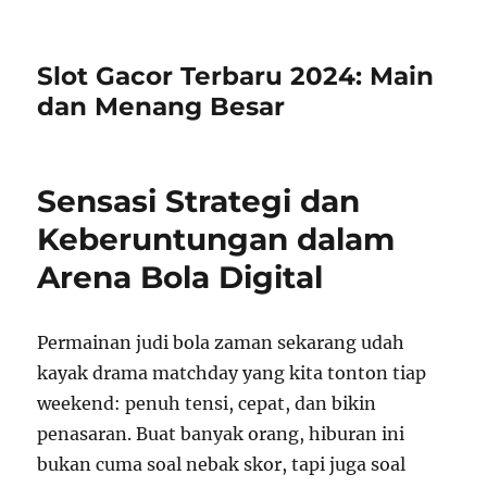
Slot Gacor Terbaru 2024: Main
dan Menang Besar
Sensasi Strategi dan
Keberuntungan dalam
Arena Bola Digital
Permainan judi bola zaman sekarang udah
kayak drama matchday yang kita tonton tiap
weekend: penuh tensi, cepat, dan bikin
penasaran. Buat banyak orang, hiburan ini
bukan cuma soal nebak skor, tapi juga soal