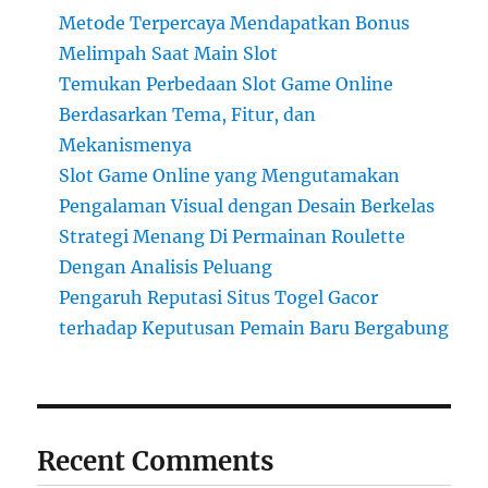
Metode Terpercaya Mendapatkan Bonus
Melimpah Saat Main Slot
Temukan Perbedaan Slot Game Online
Berdasarkan Tema, Fitur, dan
Mekanismenya
Slot Game Online yang Mengutamakan
Pengalaman Visual dengan Desain Berkelas
Strategi Menang Di Permainan Roulette
Dengan Analisis Peluang
Pengaruh Reputasi Situs Togel Gacor
terhadap Keputusan Pemain Baru Bergabung
Recent Comments