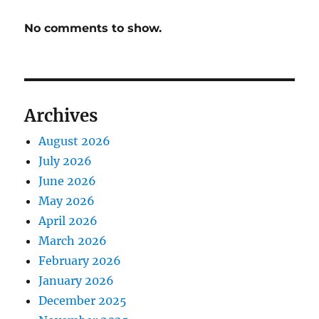
No comments to show.
Archives
August 2026
July 2026
June 2026
May 2026
April 2026
March 2026
February 2026
January 2026
December 2025