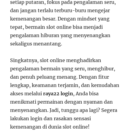
setiap putaran, fokus pada pengalaman seru,
dan jangan terlalu terburu-buru mengejar
kemenangan besar. Dengan mindset yang
tepat, bermain slot online bisa menjadi
pengalaman hiburan yang menyenangkan
sekaligus menantang.
Singkatnya, slot online menghadirkan
pengalaman bermain yang seru, menghibur,
dan penuh peluang menang. Dengan fitur
lengkap, keamanan terjamin, dan kemudahan
akses melalui
raya22 login
, Anda bisa
menikmati permainan dengan nyaman dan
menyenangkan. Jadi, tunggu apa lagi? Segera
lakukan login dan rasakan sensasi
kemenangan di dunia slot online!