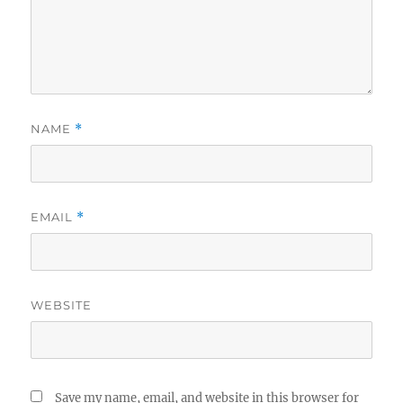
NAME
*
EMAIL
*
WEBSITE
Save my name, email, and website in this browser for