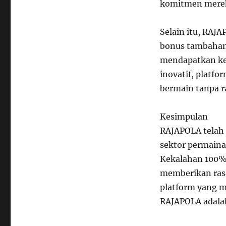
komitmen mereka
Selain itu, RAJ
bonus tambahan
mendapatkan ke
inovatif, platfo
bermain tanpa r
Kesimpulan
RAJAPOLA telah 
sektor permaina
Kekalahan 100%,
memberikan rasa
platform yang 
RAJAPOLA adalah