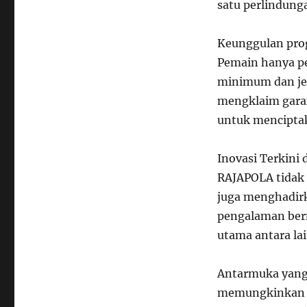
satu perlindunga
Keunggulan prog
Pemain hanya pe
minimum dan je
mengklaim garan
untuk mencipta
Inovasi Terkini
RAJAPOLA tidak
juga menghadir
pengalaman ber
utama antara lai
Antarmuka yang 
memungkinkan na