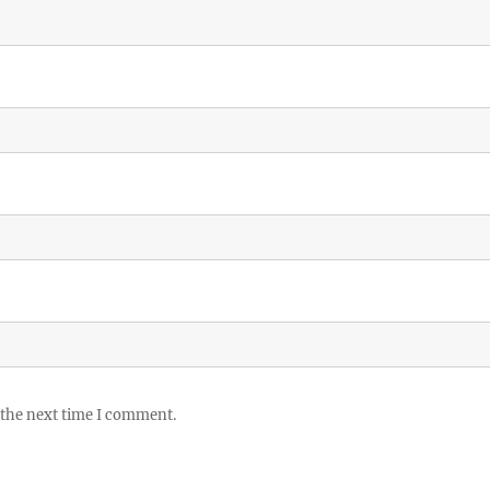
 the next time I comment.