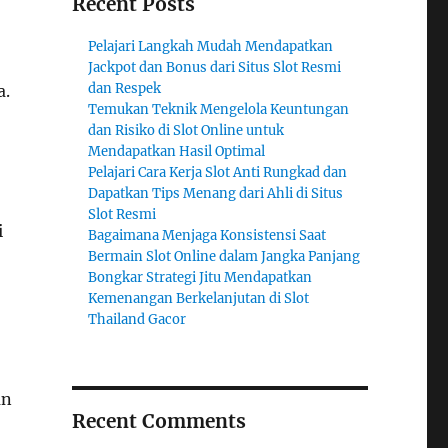
Recent Posts
Pelajari Langkah Mudah Mendapatkan
Jackpot dan Bonus dari Situs Slot Resmi
dan Respek
a.
Temukan Teknik Mengelola Keuntungan
dan Risiko di Slot Online untuk
Mendapatkan Hasil Optimal
Pelajari Cara Kerja Slot Anti Rungkad dan
Dapatkan Tips Menang dari Ahli di Situs
Slot Resmi
i
Bagaimana Menjaga Konsistensi Saat
Bermain Slot Online dalam Jangka Panjang
Bongkar Strategi Jitu Mendapatkan
Kemenangan Berkelanjutan di Slot
Thailand Gacor
an
Recent Comments