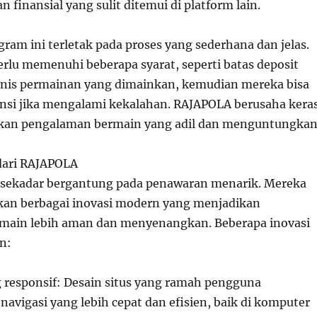
n finansial yang sulit ditemui di platform lain.
ram ini terletak pada proses yang sederhana dan jelas.
rlu memenuhi beberapa syarat, seperti batas deposit
nis permainan yang dimainkan, kemudian mereka bisa
si jika mengalami kekalahan. RAJAPOLA berusaha kera
kan pengalaman bermain yang adil dan menguntungkan
 dari RAJAPOLA
 sekadar bergantung pada penawaran menarik. Mereka
kan berbagai inovasi modern yang menjadikan
main lebih aman dan menyenangkan. Beberapa inovasi
n:
responsif: Desain situs yang ramah pengguna
vigasi yang lebih cepat dan efisien, baik di komputer