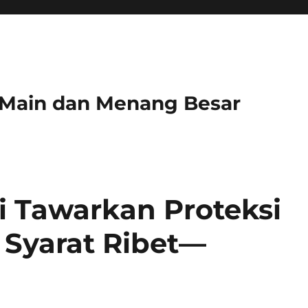
: Main dan Menang Besar
 Tawarkan Proteksi
 Syarat Ribet—