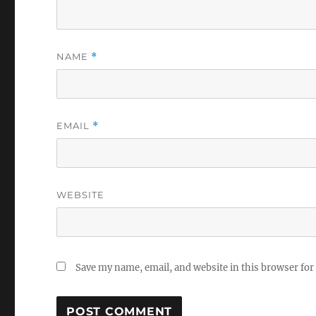
NAME
*
EMAIL
*
WEBSITE
Save my name, email, and website in this browser for