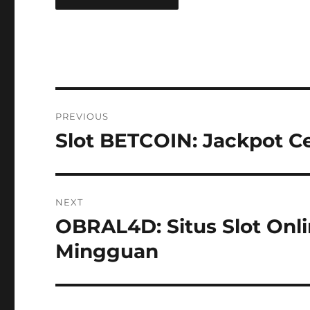
Post
PREVIOUS
navigation
Slot BETCOIN: Jackpot C
Previous
post:
NEXT
OBRAL4D: Situs Slot On
Next
post:
Mingguan