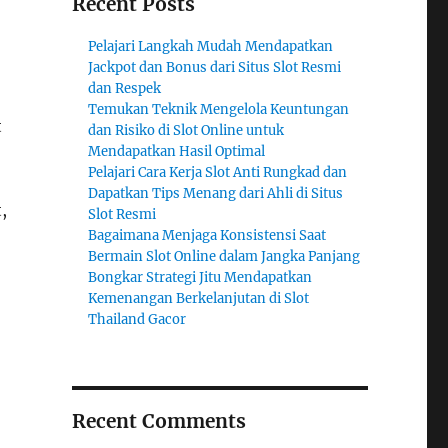
Recent Posts
Pelajari Langkah Mudah Mendapatkan
Jackpot dan Bonus dari Situs Slot Resmi
dan Respek
Temukan Teknik Mengelola Keuntungan
t
dan Risiko di Slot Online untuk
Mendapatkan Hasil Optimal
Pelajari Cara Kerja Slot Anti Rungkad dan
Dapatkan Tips Menang dari Ahli di Situs
,
Slot Resmi
Bagaimana Menjaga Konsistensi Saat
Bermain Slot Online dalam Jangka Panjang
Bongkar Strategi Jitu Mendapatkan
Kemenangan Berkelanjutan di Slot
Thailand Gacor
Recent Comments