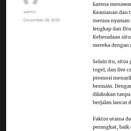
karena menawark
Author
admin
Keamanan dan tr
Posted
December 28, 2025
merasa nyaman 
on
lengkap dan fi
Keberadaan sit
mereka dengan 
Selain itu, situ
togel, dan live 
promosi menarik
bermain. Dengan
dilakukan tanpa
berjalan lancar
Faktor utama da
perangkat, baik