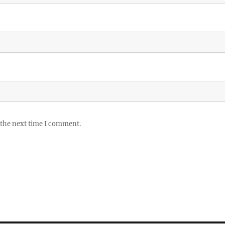
 the next time I comment.