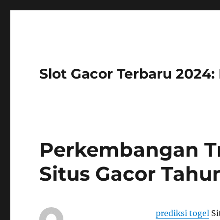
Slot Gacor Terbaru 2024
Perkembangan Tr
Situs Gacor Tahun
prediksi togel
Si