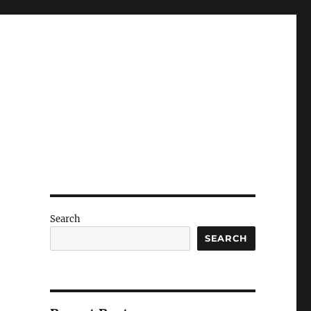
Search
SEARCH