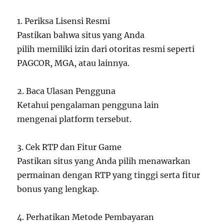
1. Periksa Lisensi Resmi
Pastikan bahwa situs yang Anda
pilih memiliki izin dari otoritas resmi seperti
PAGCOR, MGA, atau lainnya.
2. Baca Ulasan Pengguna
Ketahui pengalaman pengguna lain
mengenai platform tersebut.
3. Cek RTP dan Fitur Game
Pastikan situs yang Anda pilih menawarkan
permainan dengan RTP yang tinggi serta fitur
bonus yang lengkap.
4. Perhatikan Metode Pembayaran