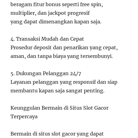
beragam fitur bonus seperti free spin,
multiplier, dan jackpot progresif
yang dapat dimenangkan kapan saja.
4. Transaksi Mudah dan Cepat
Prosedur deposit dan penarikan yang cepat,
aman, dan tanpa biaya yang tersembunyi.
5. Dukungan Pelanggan 24/7
Layanan pelanggan yang responsif dan siap
membantu kapan saja sangat penting.
Keunggulan Bermain di Situs Slot Gacor
Terpercaya
Bermain di situs slot gacor yang dapat