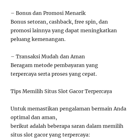
– Bonus dan Promosi Menarik
Bonus setoran, cashback, free spin, dan
promosi lainnya yang dapat meningkatkan
peluang kemenangan.
– Transaksi Mudah dan Aman
Beragam metode pembayaran yang
terpercaya serta proses yang cepat.
Tips Memilih Situs Slot Gacor Terpercaya
Untuk memastikan pengalaman bermain Anda
optimal dan aman,
berikut adalah beberapa saran dalam memilih
situs slot gacor yang terpercaya: