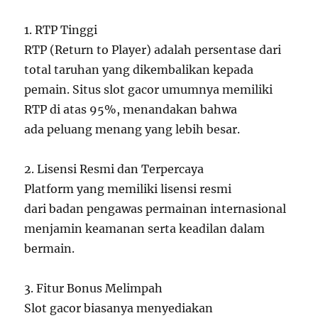
1. RTP Tinggi
RTP (Return to Player) adalah persentase dari
total taruhan yang dikembalikan kepada
pemain. Situs slot gacor umumnya memiliki
RTP di atas 95%, menandakan bahwa
ada peluang menang yang lebih besar.
2. Lisensi Resmi dan Terpercaya
Platform yang memiliki lisensi resmi
dari badan pengawas permainan internasional
menjamin keamanan serta keadilan dalam
bermain.
3. Fitur Bonus Melimpah
Slot gacor biasanya menyediakan