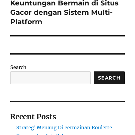
Keuntungan Bermain di Situs
Next
post:
Gacor dengan Sistem Multi-
Platform
Search
SEARCH
Recent Posts
Strategi Menang Di Permainan Roulette