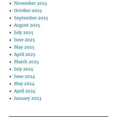
November 2025
October 2025
September 2025
August 2025
July 2025
June 2025
May 2025
April 2025
March 2025
July 2024
June 2024
May 2024
April 2024
January 2023