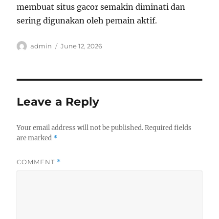
membuat situs gacor semakin diminati dan
sering digunakan oleh pemain aktif.
Author
Posted
admin
June 12, 2026
on
Leave a Reply
Your email address will not be published.
Required fields
are marked
*
COMMENT
*