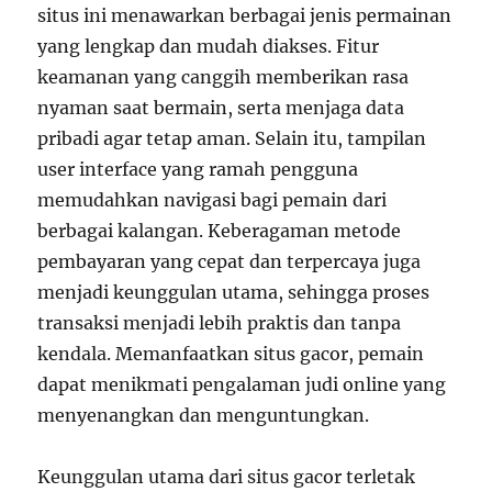
situs ini menawarkan berbagai jenis permainan
yang lengkap dan mudah diakses. Fitur
keamanan yang canggih memberikan rasa
nyaman saat bermain, serta menjaga data
pribadi agar tetap aman. Selain itu, tampilan
user interface yang ramah pengguna
memudahkan navigasi bagi pemain dari
berbagai kalangan. Keberagaman metode
pembayaran yang cepat dan terpercaya juga
menjadi keunggulan utama, sehingga proses
transaksi menjadi lebih praktis dan tanpa
kendala. Memanfaatkan situs gacor, pemain
dapat menikmati pengalaman judi online yang
menyenangkan dan menguntungkan.
Keunggulan utama dari situs gacor terletak