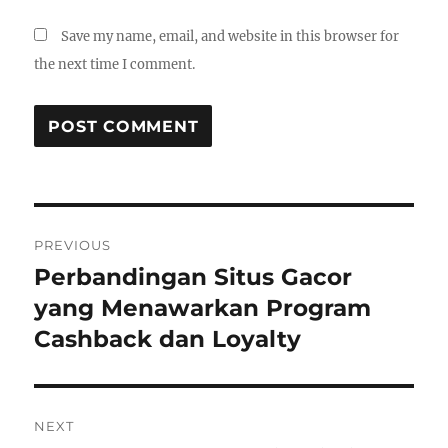
Save my name, email, and website in this browser for
the next time I comment.
Post
PREVIOUS
navigation
Perbandingan Situs Gacor
Previous
post:
yang Menawarkan Program
Cashback dan Loyalty
NEXT