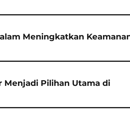
l dalam Meningkatkan Keamana
 Menjadi Pilihan Utama di