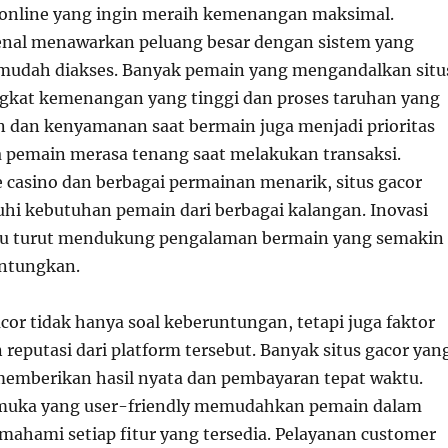
 online yang ingin meraih kemenangan maksimal.
kenal menawarkan peluang besar dengan sistem yang
mudah diakses. Banyak pemain yang mengandalkan situ
ngkat kemenangan yang tinggi dan proses taruhan yang
 dan kenyamanan saat bermain juga menjadi prioritas
 pemain merasa tenang saat melakukan transaksi.
e casino dan berbagai permainan menarik, situs gacor
 kebutuhan pemain dari berbagai kalangan. Inovasi
aru turut mendukung pengalaman bermain yang semakin
ntungkan.
cor tidak hanya soal keberuntungan, tetapi juga faktor
reputasi dari platform tersebut. Banyak situs gacor yan
memberikan hasil nyata dan pembayaran tepat waktu.
muka yang user-friendly memudahkan pemain dalam
mahami setiap fitur yang tersedia. Pelayanan customer