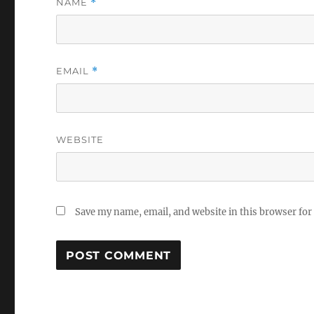
NAME
*
EMAIL
*
WEBSITE
Save my name, email, and website in this browser for