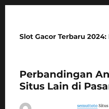
Slot Gacor Terbaru 2024
Perbandingan Ant
Situs Lain di Pasa
semuttoto
Situs