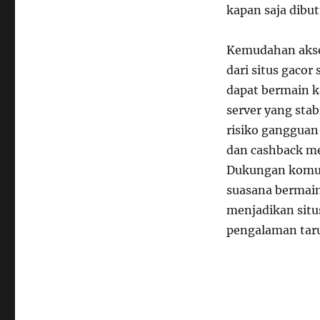
kapan saja dibu
Kemudahan akses
dari situs gacor
dapat bermain k
server yang st
risiko gangguan
dan cashback me
Dukungan komuni
suasana bermain
menjadikan situ
pengalaman ta