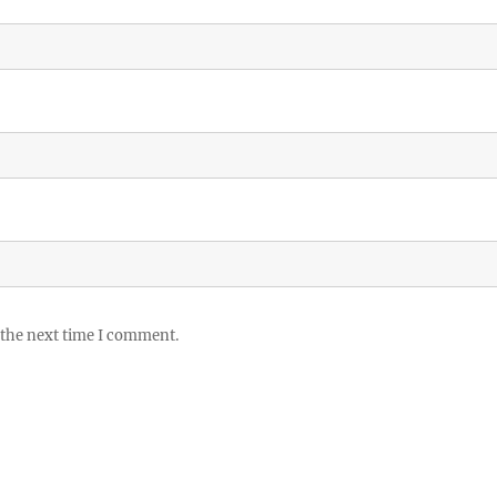
 the next time I comment.