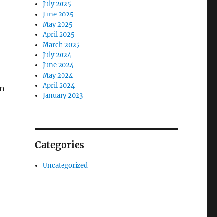
July 2025
June 2025
May 2025
April 2025
March 2025
July 2024
June 2024
May 2024
April 2024
an
January 2023
Categories
Uncategorized