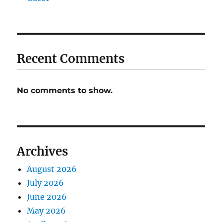
Recent Comments
No comments to show.
Archives
August 2026
July 2026
June 2026
May 2026