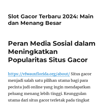
Slot Gacor Terbaru 2024: Main
dan Menang Besar
Peran Media Sosial dalam
Meningkatkan
Popularitas Situs Gacor
https://vfwauxflorida.org/about/
Situs gacor
menjadi salah satu pilihan utama bagi para
pecinta judi online yang ingin mendapatkan
peluang menang lebih tinggi. Keunggulan
utama dari situs gacor terletak pada tingkat