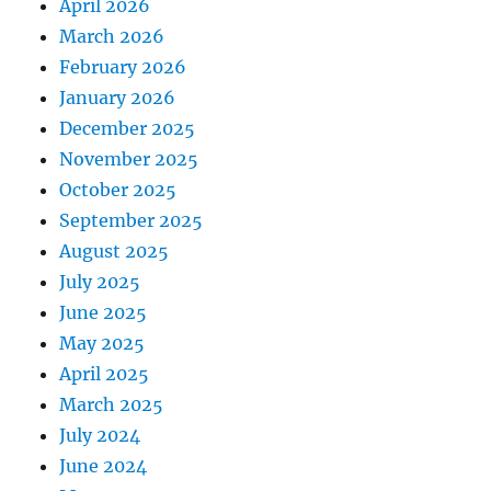
April 2026
March 2026
February 2026
January 2026
December 2025
November 2025
October 2025
September 2025
August 2025
July 2025
June 2025
May 2025
April 2025
March 2025
July 2024
June 2024