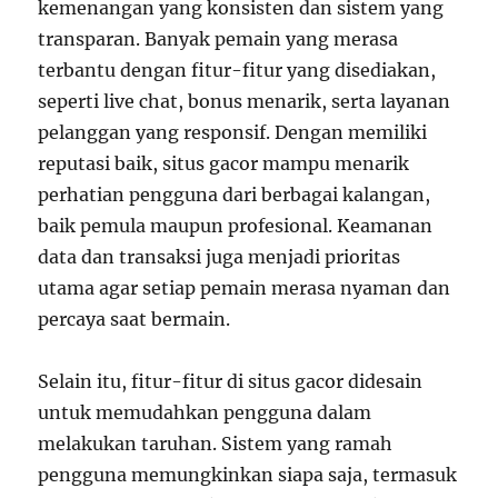
kemenangan yang konsisten dan sistem yang
transparan. Banyak pemain yang merasa
terbantu dengan fitur-fitur yang disediakan,
seperti live chat, bonus menarik, serta layanan
pelanggan yang responsif. Dengan memiliki
reputasi baik, situs gacor mampu menarik
perhatian pengguna dari berbagai kalangan,
baik pemula maupun profesional. Keamanan
data dan transaksi juga menjadi prioritas
utama agar setiap pemain merasa nyaman dan
percaya saat bermain.
Selain itu, fitur-fitur di situs gacor didesain
untuk memudahkan pengguna dalam
melakukan taruhan. Sistem yang ramah
pengguna memungkinkan siapa saja, termasuk