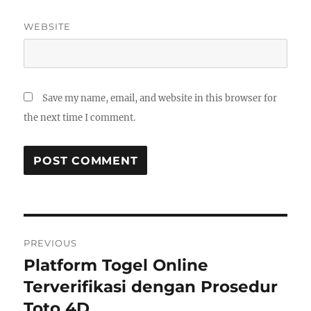
WEBSITE
Save my name, email, and website in this browser for
the next time I comment.
Post
PREVIOUS
navigation
Platform Togel Online
Previous
post:
Terverifikasi dengan Prosedur
Toto 4D