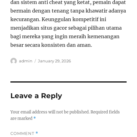
dan sistem anti cheat yang ketat, pemain dapat
bermain dengan tenang tanpa khawatir adanya
kecurangan. Keunggulan kompetitif ini
menjadikan situs gacor sebagai pilihan utama
bagi mereka yang ingin meraih kemenangan
besar secara konsisten dan aman.
Author
Posted
admin
January 29, 2026
on
Leave a Reply
Your email address will not be published.
Required fields
are marked
*
COMMENT
*