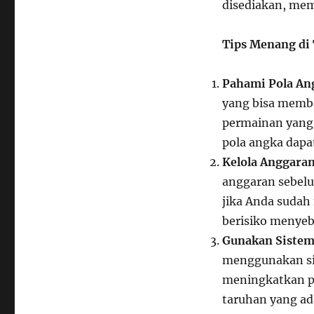
disediakan, me
Tips Menang di
Pahami Pola An
yang bisa memb
permainan yang
pola angka dapa
Kelola Anggaran
anggaran sebelu
jika Anda sudah 
berisiko menyeb
Gunakan Sistem
menggunakan si
meningkatkan p
taruhan yang ad