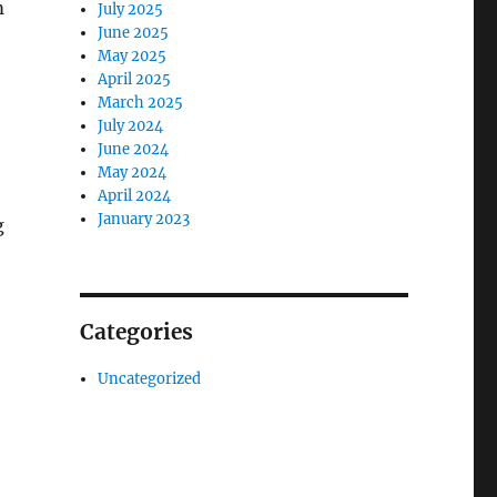
m
July 2025
June 2025
May 2025
April 2025
March 2025
July 2024
June 2024
May 2024
April 2024
January 2023
g
Categories
Uncategorized