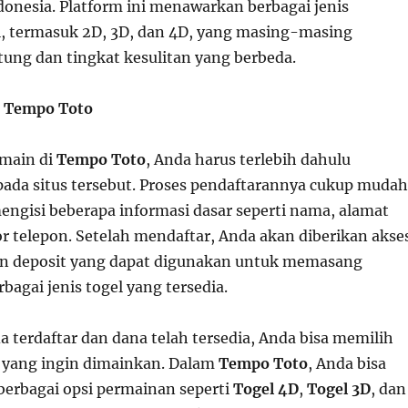
donesia. Platform ini menawarkan berbagai jenis
, termasuk 2D, 3D, dan 4D, yang masing-masing
tung dan tingkat kesulitan yang berbeda.
i Tempo Toto
rmain di
Tempo Toto
, Anda harus terlebih dahulu
da situs tersebut. Proses pendaftarannya cukup mudah
ngisi beberapa informasi dasar seperti nama, alamat
r telepon. Setelah mendaftar, Anda akan diberikan akse
n deposit yang dapat digunakan untuk memasang
bagai jenis togel yang tersedia.
 terdaftar dan dana telah tersedia, Anda bisa memilih
 yang ingin dimainkan. Dalam
Tempo Toto
, Anda bisa
berbagai opsi permainan seperti
Togel 4D
,
Togel 3D
, dan