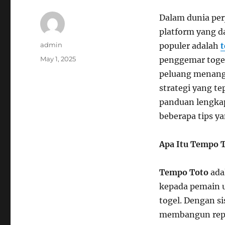
Dalam dunia per
platform yang d
Author
admin
populer adalah
t
Posted
May 1, 2025
penggemar togel
on
peluang menang
strategi yang te
panduan lengk
beberapa tips y
Apa Itu Tempo 
Tempo Toto
ada
kepada pemain 
togel. Dengan s
membangun reput