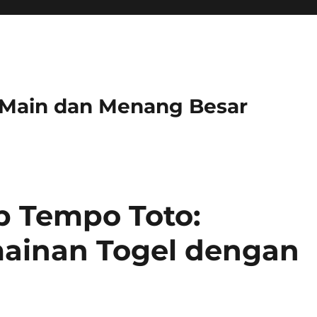
: Main dan Menang Besar
 Tempo Toto:
ainan Togel dengan