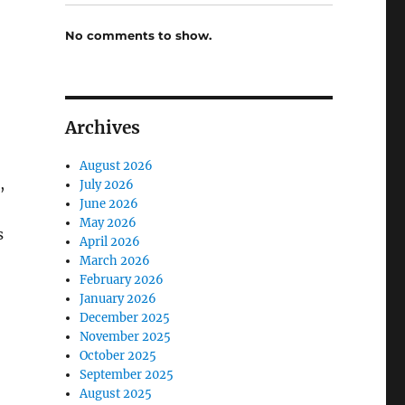
No comments to show.
Archives
August 2026
,
July 2026
June 2026
May 2026
s
April 2026
March 2026
February 2026
January 2026
December 2025
November 2025
October 2025
September 2025
August 2025