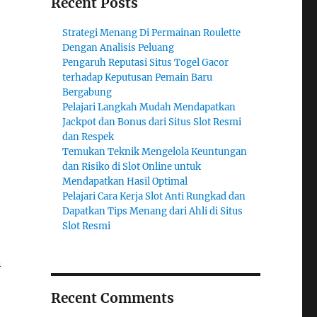
Recent Posts
Strategi Menang Di Permainan Roulette
Dengan Analisis Peluang
Pengaruh Reputasi Situs Togel Gacor
terhadap Keputusan Pemain Baru
Bergabung
Pelajari Langkah Mudah Mendapatkan
Jackpot dan Bonus dari Situs Slot Resmi
dan Respek
Temukan Teknik Mengelola Keuntungan
dan Risiko di Slot Online untuk
Mendapatkan Hasil Optimal
Pelajari Cara Kerja Slot Anti Rungkad dan
Dapatkan Tips Menang dari Ahli di Situs
Slot Resmi
n
Recent Comments