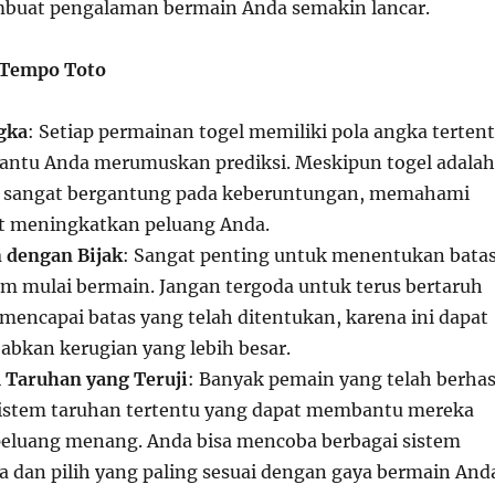
mbuat pengalaman bermain Anda semakin lancar.
 Tempo Toto
gka
: Setiap permainan togel memiliki pola angka terten
antu Anda merumuskan prediksi. Meskipun togel adalah
 sangat bergantung pada keberuntungan, memahami
t meningkatkan peluang Anda.
 dengan Bijak
: Sangat penting untuk menentukan bata
m mulai bermain. Jangan tergoda untuk terus bertaruh
mencapai batas yang telah ditentukan, karena ini dapat
abkan kerugian yang lebih besar.
 Taruhan yang Teruji
: Banyak pemain yang telah berhas
stem taruhan tertentu yang dapat membantu mereka
eluang menang. Anda bisa mencoba berbagai sistem
a dan pilih yang paling sesuai dengan gaya bermain And