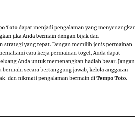
o Toto
dapat menjadi pengalaman yang menyenangka
kan jika Anda bermain dengan bijak dan
strategi yang tepat. Dengan memilih jenis permainan
memahami cara kerja permainan togel, Anda dapat
eluang Anda untuk memenangkan hadiah besar. Jangan
lu bermain secara bertanggung jawab, kelola anggaran
ak, dan nikmati pengalaman bermain di
Tempo Toto
.