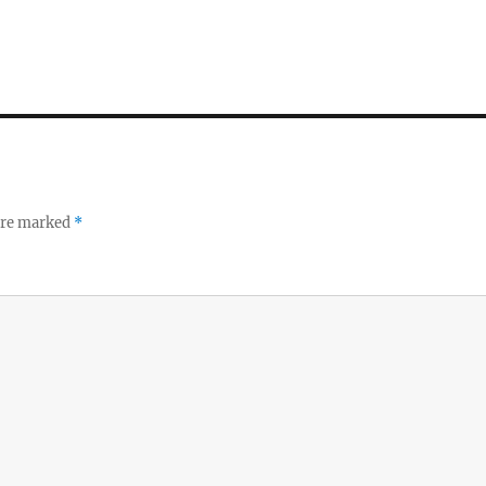
 are marked
*