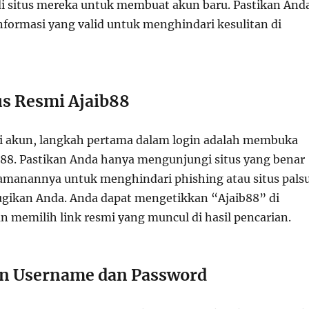
di situs mereka untuk membuat akun baru. Pastikan And
ormasi yang valid untuk menghindari kesulitan di
us Resmi Ajaib88
i akun, langkah pertama dalam login adalah membuka
ib88. Pastikan Anda hanya mengunjungi situs yang benar
amanannya untuk menghindari phishing atau situs pals
gikan Anda. Anda dapat mengetikkan “Ajaib88” di
n memilih link resmi yang muncul di hasil pencarian.
n Username dan Password