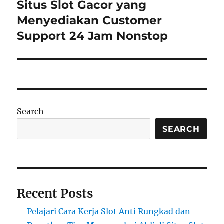
Situs Slot Gacor yang
Next
post:
Menyediakan Customer
Support 24 Jam Nonstop
Search
SEARCH
Recent Posts
Pelajari Cara Kerja Slot Anti Rungkad dan