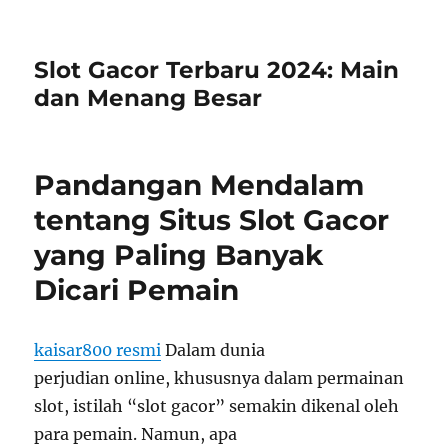
Slot Gacor Terbaru 2024: Main
dan Menang Besar
Pandangan Mendalam
tentang Situs Slot Gacor
yang Paling Banyak
Dicari Pemain
kaisar800 resmi
Dalam dunia
perjudian online, khususnya dalam permainan
slot, istilah “slot gacor” semakin dikenal oleh
para pemain. Namun, apa