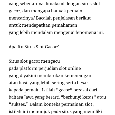
yang sebenarnya dimaksud dengan situs slot
gacor, dan mengapa banyak pemain
mencarinya? Bacalah penjelasan berikut
untuk mendapatkan pemahaman
yang lebih mendalam mengenai fenomena ini.
Apa Itu Situs Slot Gacor?
Situs slot gacor mengacu
pada platform perjudian slot online
yang diyakini memberikan kemenangan
atau hasil yang lebih sering serta besar
kepada pemain. Istilah “gacor” berasal dari
bahasa Jawa yang berarti “berbunyi keras” atau
“sukses.” Dalam konteks permainan slot,
istilah ini menunjuk pada situs yang memiliki