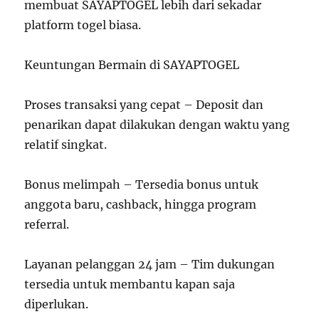
membuat SAYAPTOGEL lebih dari sekadar
platform togel biasa.
Keuntungan Bermain di SAYAPTOGEL
Proses transaksi yang cepat – Deposit dan
penarikan dapat dilakukan dengan waktu yang
relatif singkat.
Bonus melimpah – Tersedia bonus untuk
anggota baru, cashback, hingga program
referral.
Layanan pelanggan 24 jam – Tim dukungan
tersedia untuk membantu kapan saja
diperlukan.