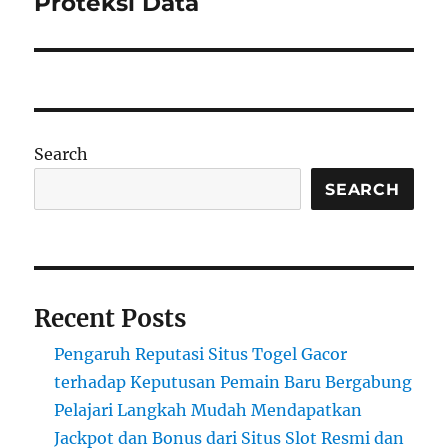
Proteksi Data
Search
SEARCH
Recent Posts
Pengaruh Reputasi Situs Togel Gacor
terhadap Keputusan Pemain Baru Bergabung
Pelajari Langkah Mudah Mendapatkan
Jackpot dan Bonus dari Situs Slot Resmi dan