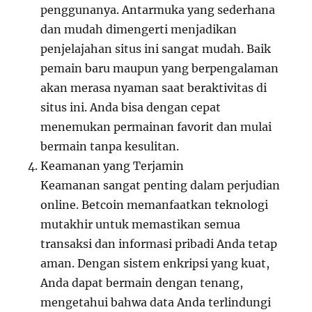
penggunanya. Antarmuka yang sederhana
dan mudah dimengerti menjadikan
penjelajahan situs ini sangat mudah. Baik
pemain baru maupun yang berpengalaman
akan merasa nyaman saat beraktivitas di
situs ini. Anda bisa dengan cepat
menemukan permainan favorit dan mulai
bermain tanpa kesulitan.
Keamanan yang Terjamin
Keamanan sangat penting dalam perjudian
online. Betcoin memanfaatkan teknologi
mutakhir untuk memastikan semua
transaksi dan informasi pribadi Anda tetap
aman. Dengan sistem enkripsi yang kuat,
Anda dapat bermain dengan tenang,
mengetahui bahwa data Anda terlindungi