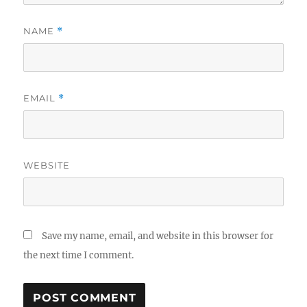
NAME
*
EMAIL
*
WEBSITE
Save my name, email, and website in this browser for
the next time I comment.