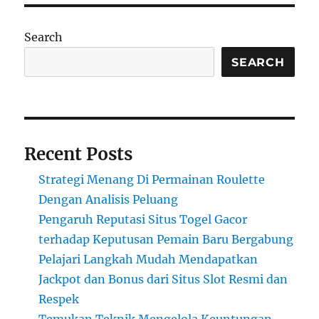
Search
SEARCH
Recent Posts
Strategi Menang Di Permainan Roulette
Dengan Analisis Peluang
Pengaruh Reputasi Situs Togel Gacor
terhadap Keputusan Pemain Baru Bergabung
Pelajari Langkah Mudah Mendapatkan
Jackpot dan Bonus dari Situs Slot Resmi dan
Respek