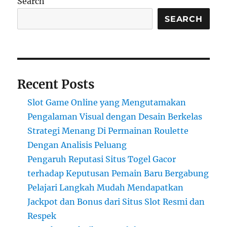
Search
SEARCH
Recent Posts
Slot Game Online yang Mengutamakan
Pengalaman Visual dengan Desain Berkelas
Strategi Menang Di Permainan Roulette
Dengan Analisis Peluang
Pengaruh Reputasi Situs Togel Gacor
terhadap Keputusan Pemain Baru Bergabung
Pelajari Langkah Mudah Mendapatkan
Jackpot dan Bonus dari Situs Slot Resmi dan
Respek