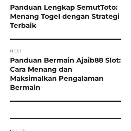
navigation
Panduan Lengkap SemutToto:
Previous
post:
Menang Togel dengan Strategi
Terbaik
NEXT
Panduan Bermain Ajaib88 Slot:
Next
post:
Cara Menang dan
Maksimalkan Pengalaman
Bermain