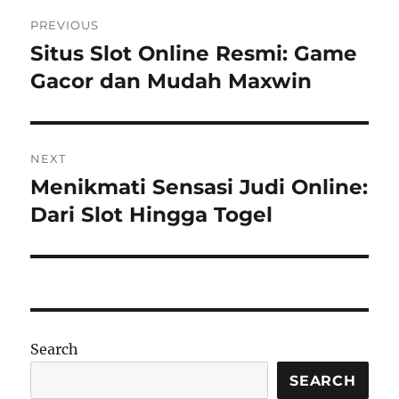
Post
PREVIOUS
navigation
Situs Slot Online Resmi: Game
Previous
post:
Gacor dan Mudah Maxwin
NEXT
Menikmati Sensasi Judi Online:
Next
post:
Dari Slot Hingga Togel
Search
SEARCH