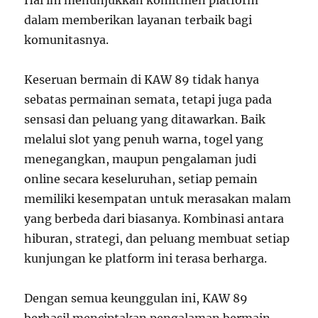
Hal ini menunjukkan komitmen platform
dalam memberikan layanan terbaik bagi
komunitasnya.
Keseruan bermain di KAW 89 tidak hanya
sebatas permainan semata, tetapi juga pada
sensasi dan peluang yang ditawarkan. Baik
melalui slot yang penuh warna, togel yang
menegangkan, maupun pengalaman judi
online secara keseluruhan, setiap pemain
memiliki kesempatan untuk merasakan malam
yang berbeda dari biasanya. Kombinasi antara
hiburan, strategi, dan peluang membuat setiap
kunjungan ke platform ini terasa berharga.
Dengan semua keunggulan ini, KAW 89