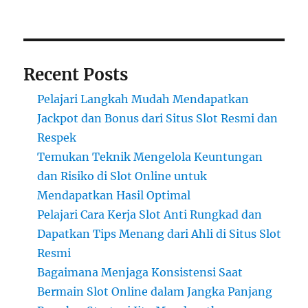
Recent Posts
Pelajari Langkah Mudah Mendapatkan
Jackpot dan Bonus dari Situs Slot Resmi dan
Respek
Temukan Teknik Mengelola Keuntungan
dan Risiko di Slot Online untuk
Mendapatkan Hasil Optimal
Pelajari Cara Kerja Slot Anti Rungkad dan
Dapatkan Tips Menang dari Ahli di Situs Slot
Resmi
Bagaimana Menjaga Konsistensi Saat
Bermain Slot Online dalam Jangka Panjang