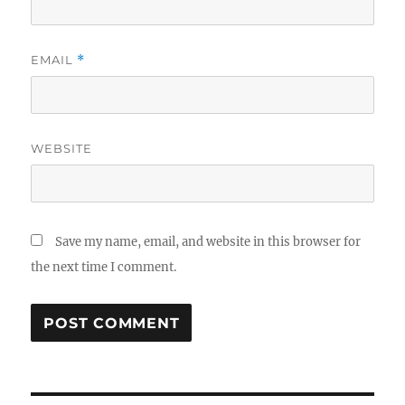
EMAIL
*
WEBSITE
Save my name, email, and website in this browser for
the next time I comment.