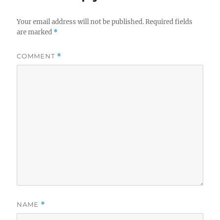
Your email address will not be published.
Required fields
are marked
*
COMMENT
*
NAME
*