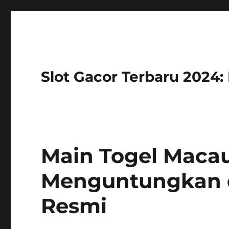
Slot Gacor Terbaru 2024
Main Togel Maca
Menguntungkan 
Resmi