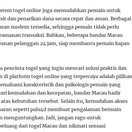
sistem togel online juga memudahkan pemain untuk
it dan penarikan dana secara cepat dan aman. Berbagai
an modern tersedia, sehingga pemain tidak perlu
eamanan transaksi. Bahkan, beberapa bandar Macau
yanan pelanggan 24 jam, siap membantu pemain kapan
ra pencinta togel yang ingin mencari solusi praktis dan
 di platform togel online yang terpercaya adalah piliha
emahami karakteristik dan psikologis pemain yang
ari kemudahan dan kecepatan, bandar Macau hadir
 atas kebutuhan tersebut. Selain itu, kemudahan akses
saran seperti palu4d membuat pengalaman bermain
n menguntungkan. Jadi, jangan ragu untuk
luang dari togel Macau dan nikmati sensasi