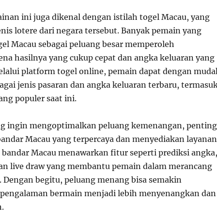
ainan ini juga dikenal dengan istilah togel Macau, yang
nis lotere dari negara tersebut. Banyak pemain yang
el Macau sebagai peluang besar memperoleh
na hasilnya yang cukup cepat dan angka keluaran yang
elalui platform togel online, pemain dapat dengan muda
gai jenis pasaran dan angka keluaran terbaru, termasu
ng populer saat ini.
ng ingin mengoptimalkan peluang kemenangan, penting
bandar Macau yang terpercaya dan menyediakan layanan
 bandar Macau menawarkan fitur seperti prediksi angka
 dan live draw yang membantu pemain dalam merancang
n. Dengan begitu, peluang menang bisa semakin
 pengalaman bermain menjadi lebih menyenangkan dan
.