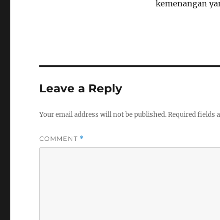
kemenangan ya
Leave a Reply
Your email address will not be published.
Required fields
COMMENT
*