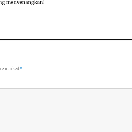
ng menyenangkan!
 are marked
*