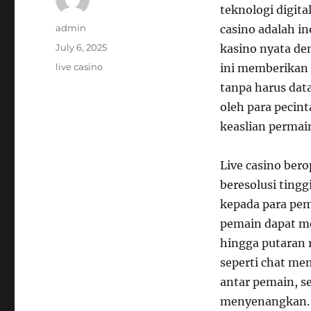
teknologi digit
Author
admin
casino adalah 
Posted
July 6, 2025
kasino nyata de
on
Tags
live casino
ini memberikan s
tanpa harus data
oleh para pecin
keaslian permai
Live casino ber
beresolusi tingg
kepada para pem
pemain dapat me
hingga putaran ro
seperti chat me
antar pemain, s
menyenangkan.