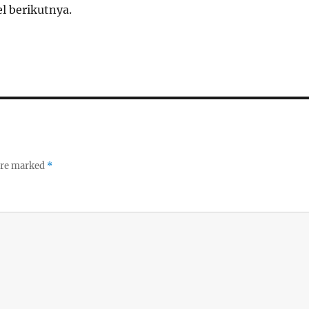
el berikutnya.
 are marked
*