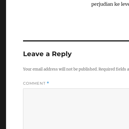
perjudian ke lev
Leave a Reply
Your email address will not be published.
Required fields
COMMENT
*