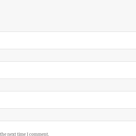
 the next time I comment.