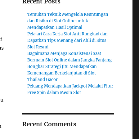
Recent Posts
Temukan Teknik Mengelola Keuntungan
dan Risiko di Slot Online untuk
Mendapatkan Hasil Optimal
Pelajari Cara Kerja Slot Anti Rungkad dan
i
Dapatkan Tips Menang dari Ahli di Situs
Slot Resmi
us
Bagaimana Menjaga Konsistensi Saat
Bermain Slot Online dalam Jangka Panjang
Bongkar Strategi Jitu Mendapatkan
Kemenangan Berkelanjutan di Slot
Thailand Gacor
Peluang Mendapatkan Jackpot Melalui Fitur
Free Spin dalam Mesin Slot
tu
a
Recent Comments
n