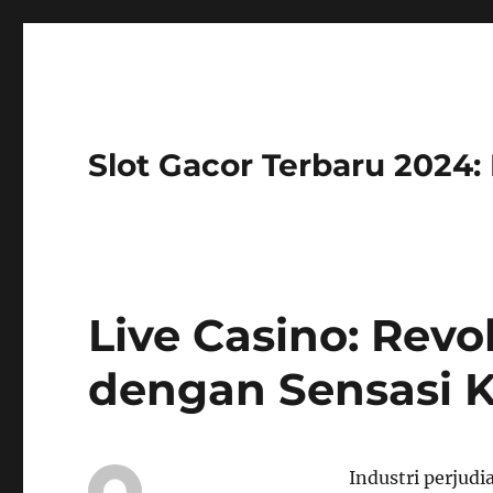
Slot Gacor Terbaru 2024
Live Casino: Revo
dengan Sensasi K
Industri perjud