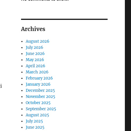
Archives
August 2026
July 2026
June 2026
May 2026
April 2026
March 2026
February 2026
January 2026
i
December 2025
November 2025
October 2025
September 2025
August 2025
July 2025
June 2025