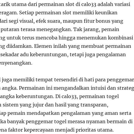
tarik utama dari permainan slot di calo33 adalah variasi
ragam. Setiap permainan slot memiliki keunikan
 dari segi visual, efek suara, maupun fitur bonus yang
putaran terasa menegangkan. Tak jarang, pemain
ang untuk terus mencoba hingga menemukan kombinasi
g diidamkan. Elemen inilah yang membuat permainan
a sekadar adu keberuntungan, tetapi juga pengalaman
enyenangkan.
el juga memiliki tempat tersendiri di hati para penggemar
s angka. Permainan ini mengandalkan intuisi dan strateg
ngka keberuntungan. Di calo33, permainan togel
 sistem yang jujur dan hasil yang transparan,
iap pemain mendapatkan pengalaman yang aman serta
 jika banyak penggemar togel merasa nyaman bermain di
ena faktor kepercayaan menjadi prioritas utama.