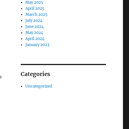
May 2025
April 2025
March 2025
July 2024
June 2024
May 2024
April 2024
January 2023
Categories
n
Uncategorized
n