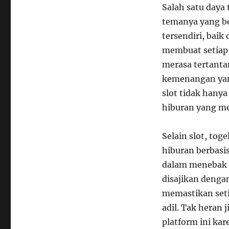
Salah satu daya 
temanya yang be
tersendiri, baik
membuat setiap 
merasa tertant
kemenangan yan
slot tidak hany
hiburan yang m
Selain slot, tog
hiburan berbasi
dalam menebak a
disajikan dengan
memastikan set
adil. Tak heran
platform ini kar