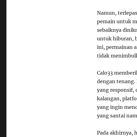
Namun, terlepas
pemain untuk m
sebaiknya dinik
untuk hiburan,
ini, permainan 
tidak menimbulk
Calo33 memberi
dengan tenang. 
yang responsif,
kalangan, platfo
yang ingin menc
yang santai nam
Pada akhirnya, 