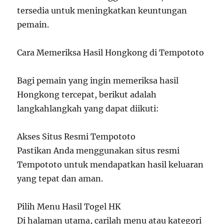
tersedia untuk meningkatkan keuntungan
pemain.
Cara Memeriksa Hasil Hongkong di Tempototo
Bagi pemain yang ingin memeriksa hasil
Hongkong tercepat, berikut adalah
langkahlangkah yang dapat diikuti:
Akses Situs Resmi Tempototo
Pastikan Anda menggunakan situs resmi
Tempototo untuk mendapatkan hasil keluaran
yang tepat dan aman.
Pilih Menu Hasil Togel HK
Di halaman utama, carilah menu atau kategori