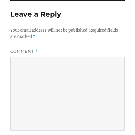
Leave a Reply
Your email address will not be published.
Required fields
are marked
*
COMMENT
*