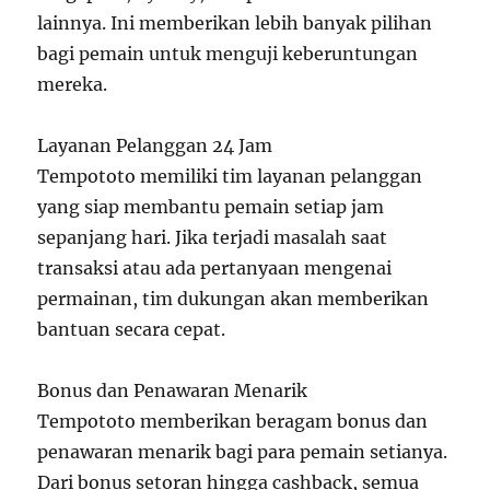
lainnya. Ini memberikan lebih banyak pilihan
bagi pemain untuk menguji keberuntungan
mereka.
Layanan Pelanggan 24 Jam
Tempototo memiliki tim layanan pelanggan
yang siap membantu pemain setiap jam
sepanjang hari. Jika terjadi masalah saat
transaksi atau ada pertanyaan mengenai
permainan, tim dukungan akan memberikan
bantuan secara cepat.
Bonus dan Penawaran Menarik
Tempototo memberikan beragam bonus dan
penawaran menarik bagi para pemain setianya.
Dari bonus setoran hingga cashback, semua