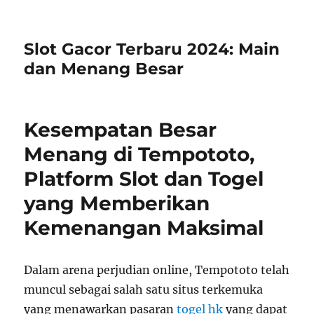
Slot Gacor Terbaru 2024: Main
dan Menang Besar
Kesempatan Besar
Menang di Tempototo,
Platform Slot dan Togel
yang Memberikan
Kemenangan Maksimal
Dalam arena perjudian online, Tempototo telah
muncul sebagai salah satu situs terkemuka
yang menawarkan pasaran
togel hk
yang dapat