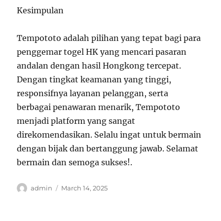
Kesimpulan
Tempototo adalah pilihan yang tepat bagi para
penggemar togel HK yang mencari pasaran
andalan dengan hasil Hongkong tercepat.
Dengan tingkat keamanan yang tinggi,
responsifnya layanan pelanggan, serta
berbagai penawaran menarik, Tempototo
menjadi platform yang sangat
direkomendasikan. Selalu ingat untuk bermain
dengan bijak dan bertanggung jawab. Selamat
bermain dan semoga sukses!.
Author
Posted
admin
March 14, 2025
on