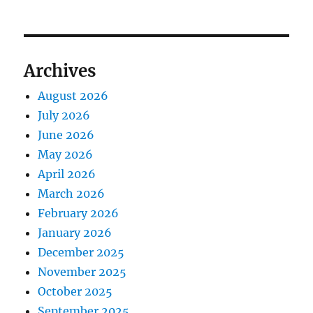
Archives
August 2026
July 2026
June 2026
May 2026
April 2026
March 2026
February 2026
January 2026
December 2025
November 2025
October 2025
September 2025