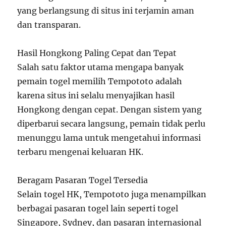
yang berlangsung di situs ini terjamin aman
dan transparan.
Hasil Hongkong Paling Cepat dan Tepat
Salah satu faktor utama mengapa banyak
pemain togel memilih Tempototo adalah
karena situs ini selalu menyajikan hasil
Hongkong dengan cepat. Dengan sistem yang
diperbarui secara langsung, pemain tidak perlu
menunggu lama untuk mengetahui informasi
terbaru mengenai keluaran HK.
Beragam Pasaran Togel Tersedia
Selain togel HK, Tempototo juga menampilkan
berbagai pasaran togel lain seperti togel
Singapore, Sydney, dan pasaran internasional