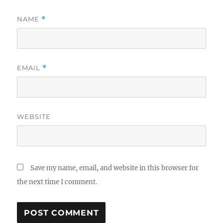
NAME
*
EMAIL
*
WEBSITE
Save my name, email, and website in this browser for
the next time I comment.