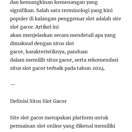
dan kemungkinan kemenangan yang
signifikan. Salah satu terminologi yang kini
populer di kalangan penggemar slot adalah site
slot gacor. Artikel ini
akan menjelaskan secara mendetail apa yang
dimaksud dengan situs slot
gacor, karakteristiknya, panduan
dalam memilih situs gacor, serta rekomendasi
situs slot gacor terbaik pada tahun 2024.
—
Definisi Situs Slot Gacor
Site slot gacor merupakan platform untuk
permainan slot online yang dikenal memiliki