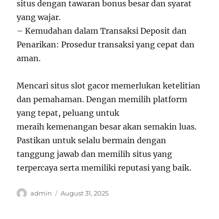
situs dengan tawaran bonus besar dan syarat
yang wajar.
– Kemudahan dalam Transaksi Deposit dan
Penarikan: Prosedur transaksi yang cepat dan
aman.
Mencari situs slot gacor memerlukan ketelitian
dan pemahaman. Dengan memilih platform
yang tepat, peluang untuk
meraih kemenangan besar akan semakin luas.
Pastikan untuk selalu bermain dengan
tanggung jawab dan memilih situs yang
terpercaya serta memiliki reputasi yang baik.
Author
Posted
admin
August 31, 2025
on