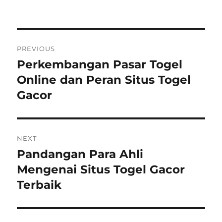
Post
PREVIOUS
navigation
Perkembangan Pasar Togel
Previous
post:
Online dan Peran Situs Togel
Gacor
NEXT
Pandangan Para Ahli
Next
post:
Mengenai Situs Togel Gacor
Terbaik