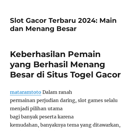
Slot Gacor Terbaru 2024: Main
dan Menang Besar
Keberhasilan Pemain
yang Berhasil Menang
Besar di Situs Togel Gacor
mataramtoto
Dalam ranah
permainan perjudian daring, slot games selalu
menjadi pilihan utama
bagi banyak peserta karena
kemudahan, banyaknya tema yang ditawarkan,