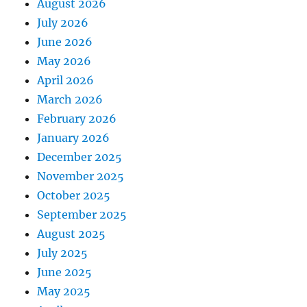
August 2026
July 2026
June 2026
May 2026
April 2026
March 2026
February 2026
January 2026
December 2025
November 2025
October 2025
September 2025
August 2025
July 2025
June 2025
May 2025