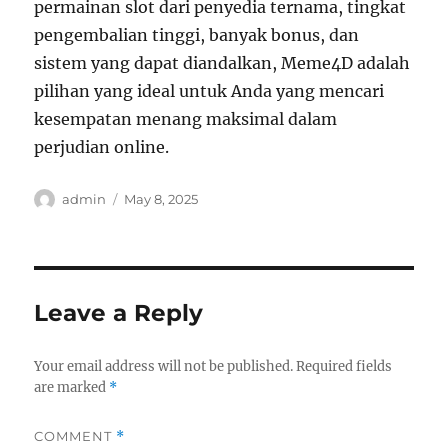
permainan slot dari penyedia ternama, tingkat
pengembalian tinggi, banyak bonus, dan
sistem yang dapat diandalkan, Meme4D adalah
pilihan yang ideal untuk Anda yang mencari
kesempatan menang maksimal dalam
perjudian online.
Author
Posted
admin
May 8, 2025
on
Leave a Reply
Your email address will not be published.
Required fields
are marked
*
COMMENT
*