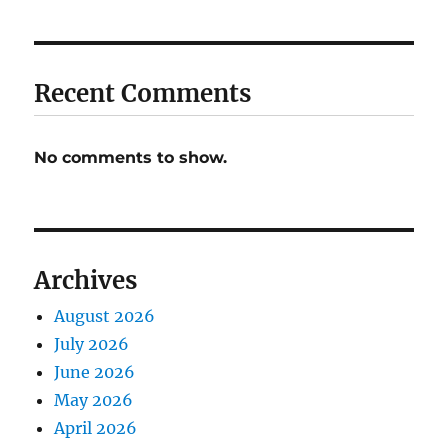
Recent Comments
No comments to show.
Archives
August 2026
July 2026
June 2026
May 2026
April 2026