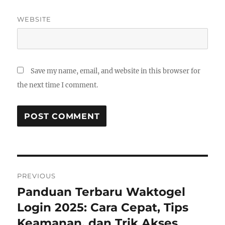
WEBSITE
Save my name, email, and website in this browser for
the next time I comment.
Post
PREVIOUS
navigation
Panduan Terbaru Waktogel
Previous
post:
Login 2025: Cara Cepat, Tips
Keamanan, dan Trik Akses