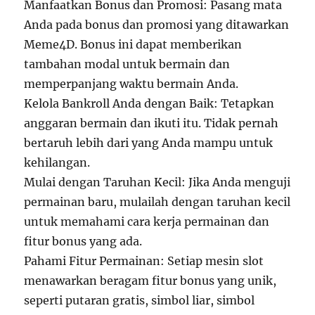
Manfaatkan Bonus dan Promosi: Pasang mata
Anda pada bonus dan promosi yang ditawarkan
Meme4D. Bonus ini dapat memberikan
tambahan modal untuk bermain dan
memperpanjang waktu bermain Anda.
Kelola Bankroll Anda dengan Baik: Tetapkan
anggaran bermain dan ikuti itu. Tidak pernah
bertaruh lebih dari yang Anda mampu untuk
kehilangan.
Mulai dengan Taruhan Kecil: Jika Anda menguji
permainan baru, mulailah dengan taruhan kecil
untuk memahami cara kerja permainan dan
fitur bonus yang ada.
Pahami Fitur Permainan: Setiap mesin slot
menawarkan beragam fitur bonus yang unik,
seperti putaran gratis, simbol liar, simbol