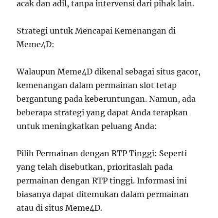
acak dan adil, tanpa intervensi dari pihak lain.
Strategi untuk Mencapai Kemenangan di
Meme4D:
Walaupun Meme4D dikenal sebagai situs gacor,
kemenangan dalam permainan slot tetap
bergantung pada keberuntungan. Namun, ada
beberapa strategi yang dapat Anda terapkan
untuk meningkatkan peluang Anda:
Pilih Permainan dengan RTP Tinggi: Seperti
yang telah disebutkan, prioritaslah pada
permainan dengan RTP tinggi. Informasi ini
biasanya dapat ditemukan dalam permainan
atau di situs Meme4D.