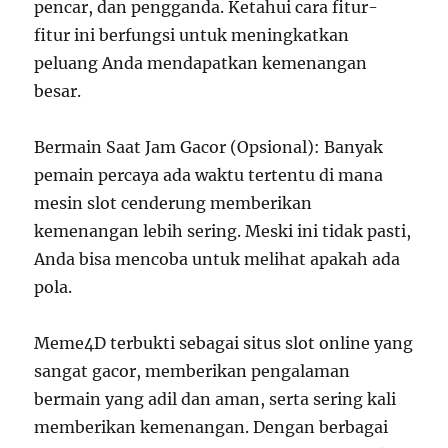
pencar, dan pengganda. Ketahui cara fitur-
fitur ini berfungsi untuk meningkatkan
peluang Anda mendapatkan kemenangan
besar.
Bermain Saat Jam Gacor (Opsional): Banyak
pemain percaya ada waktu tertentu di mana
mesin slot cenderung memberikan
kemenangan lebih sering. Meski ini tidak pasti,
Anda bisa mencoba untuk melihat apakah ada
pola.
Meme4D terbukti sebagai situs slot online yang
sangat gacor, memberikan pengalaman
bermain yang adil dan aman, serta sering kali
memberikan kemenangan. Dengan berbagai