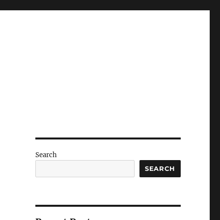
Search
SEARCH