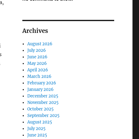
a,
Archives
August 2026
i
July 2026
s
June 2026
n
May 2026
April 2026
March 2026
February 2026
January 2026
December 2025
November 2025
October 2025
September 2025
August 2025
July 2025
June 2025