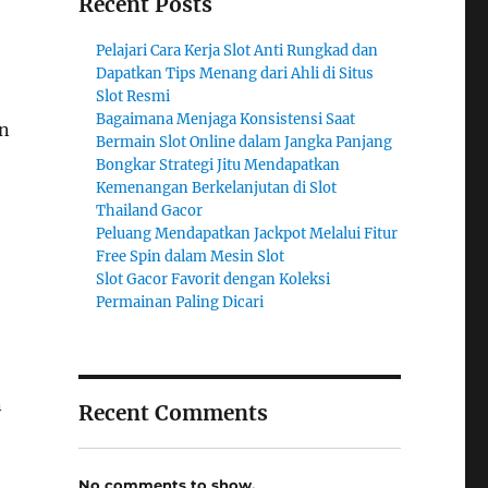
Recent Posts
Pelajari Cara Kerja Slot Anti Rungkad dan
Dapatkan Tips Menang dari Ahli di Situs
Slot Resmi
Bagaimana Menjaga Konsistensi Saat
an
Bermain Slot Online dalam Jangka Panjang
Bongkar Strategi Jitu Mendapatkan
Kemenangan Berkelanjutan di Slot
Thailand Gacor
Peluang Mendapatkan Jackpot Melalui Fitur
Free Spin dalam Mesin Slot
Slot Gacor Favorit dengan Koleksi
Permainan Paling Dicari
n
Recent Comments
No comments to show.