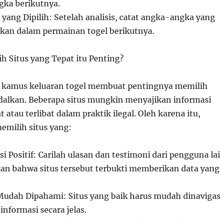
ka berikutnya.
yang Dipilih: Setelah analisis, catat angka-angka yang
kan dalam permainan togel berikutnya.
 Situs yang Tepat itu Penting?
s kamus keluaran togel membuat pentingnya memilih
dalkan. Beberapa situs mungkin menyajikan informasi
 atau terlibat dalam praktik ilegal. Oleh karena itu,
emilih situs yang:
i Positif: Carilah ulasan dan testimoni dari pengguna la
n bahwa situs tersebut terbukti memberikan data yang
udah Dipahami: Situs yang baik harus mudah dinavigas
nformasi secara jelas.