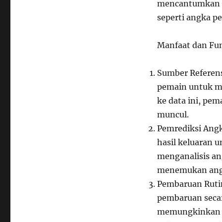
mencantumkan a
seperti angka pe
Manfaat dan Fu
Sumber Referensi
pemain untuk me
ke data ini, pe
muncul.
Pemrediksi Ang
hasil keluaran 
menganalisis a
menemukan angk
Pembaruan Ruti
pembaruan secara
memungkinkan p