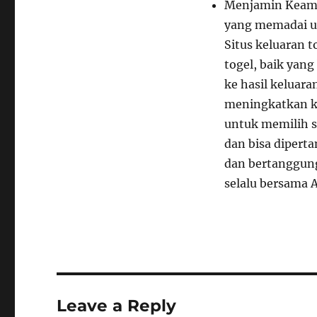
Menjamin Keaman
yang memadai un
Situs keluaran 
togel, baik yan
ke hasil keluara
meningkatkan k
untuk memilih s
dan bisa dipert
dan bertanggun
selalu bersama 
Leave a Reply