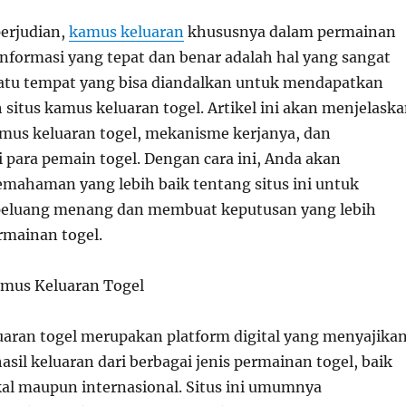
perjudian,
kamus keluaran
khususnya dalam permainan
informasi yang tepat dan benar adalah hal yang sangat
satu tempat yang bisa diandalkan untuk mendapatkan
 situs kamus keluaran togel. Artikel ini akan menjelask
amus keluaran togel, mekanisme kerjanya, dan
 para pemain togel. Dengan cara ini, Anda akan
ahaman yang lebih baik tentang situs ini untuk
eluang menang dan membuat keputusan yang lebih
rmainan togel.
Kamus Keluaran Togel
uaran togel merupakan platform digital yang menyajika
sil keluaran dari berbagai jenis permainan togel, baik
okal maupun internasional. Situs ini umumnya