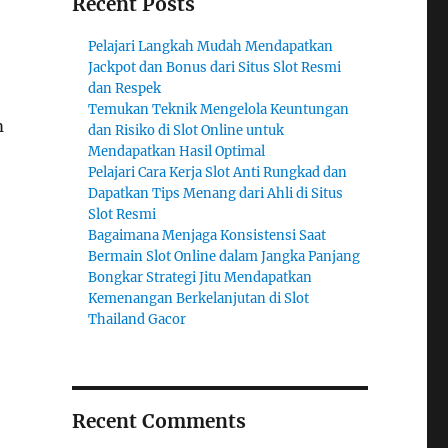
Recent Posts
Pelajari Langkah Mudah Mendapatkan
Jackpot dan Bonus dari Situs Slot Resmi
dan Respek
Temukan Teknik Mengelola Keuntungan
m
dan Risiko di Slot Online untuk
Mendapatkan Hasil Optimal
Pelajari Cara Kerja Slot Anti Rungkad dan
Dapatkan Tips Menang dari Ahli di Situs
Slot Resmi
Bagaimana Menjaga Konsistensi Saat
Bermain Slot Online dalam Jangka Panjang
Bongkar Strategi Jitu Mendapatkan
Kemenangan Berkelanjutan di Slot
Thailand Gacor
Recent Comments