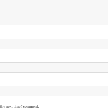
 the next time I comment.