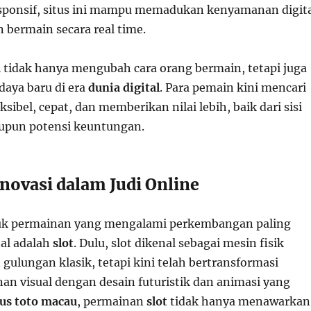
sponsif, situs ini mampu memadukan kenyamanan digit
 bermain secara real time.
i tidak hanya mengubah cara orang bermain, tetapi juga
aya baru di era
dunia digital
. Para pemain kini mencari
ksibel, cepat, dan memberikan nilai lebih, baik dari sisi
pun potensi keuntungan.
Inovasi dalam Judi Online
tuk permainan yang mengalami perkembangan paling
tal adalah
slot
. Dulu, slot dikenal sebagai mesin fisik
gulungan klasik, tetapi kini telah bertransformasi
an visual dengan desain futuristik dan animasi yang
tus toto macau
, permainan
slot
tidak hanya menawarkan