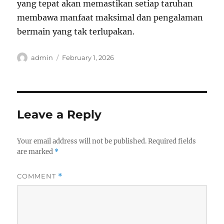
yang tepat akan memastikan setiap taruhan
membawa manfaat maksimal dan pengalaman
bermain yang tak terlupakan.
Author
Posted
admin
February 1, 2026
on
Leave a Reply
Your email address will not be published.
Required fields
are marked
*
COMMENT
*