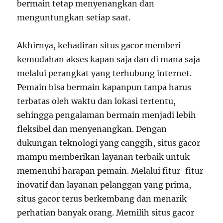
bermain tetap menyenangkan dan
menguntungkan setiap saat.
Akhirnya, kehadiran situs gacor memberi
kemudahan akses kapan saja dan di mana saja
melalui perangkat yang terhubung internet.
Pemain bisa bermain kapanpun tanpa harus
terbatas oleh waktu dan lokasi tertentu,
sehingga pengalaman bermain menjadi lebih
fleksibel dan menyenangkan. Dengan
dukungan teknologi yang canggih, situs gacor
mampu memberikan layanan terbaik untuk
memenuhi harapan pemain. Melalui fitur-fitur
inovatif dan layanan pelanggan yang prima,
situs gacor terus berkembang dan menarik
perhatian banyak orang. Memilih situs gacor