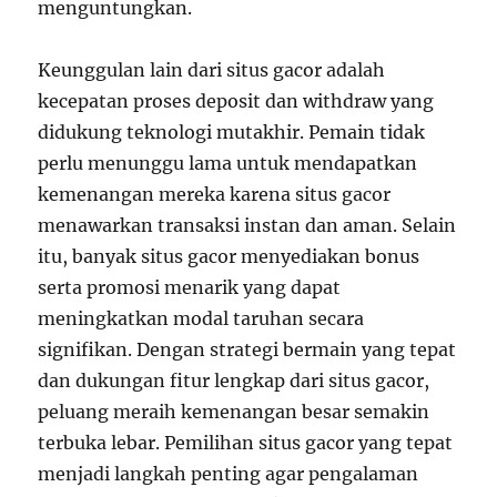
menguntungkan.
Keunggulan lain dari situs gacor adalah
kecepatan proses deposit dan withdraw yang
didukung teknologi mutakhir. Pemain tidak
perlu menunggu lama untuk mendapatkan
kemenangan mereka karena situs gacor
menawarkan transaksi instan dan aman. Selain
itu, banyak situs gacor menyediakan bonus
serta promosi menarik yang dapat
meningkatkan modal taruhan secara
signifikan. Dengan strategi bermain yang tepat
dan dukungan fitur lengkap dari situs gacor,
peluang meraih kemenangan besar semakin
terbuka lebar. Pemilihan situs gacor yang tepat
menjadi langkah penting agar pengalaman