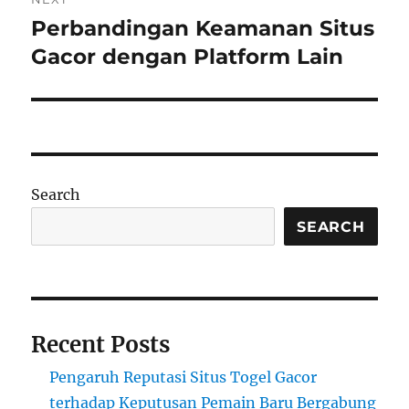
Perbandingan Keamanan Situs
Next
post:
Gacor dengan Platform Lain
Search
SEARCH
Recent Posts
Pengaruh Reputasi Situs Togel Gacor
terhadap Keputusan Pemain Baru Bergabung