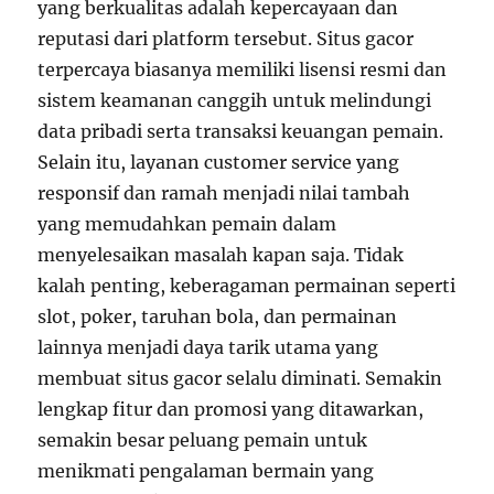
yang berkualitas adalah kepercayaan dan
reputasi dari platform tersebut. Situs gacor
terpercaya biasanya memiliki lisensi resmi dan
sistem keamanan canggih untuk melindungi
data pribadi serta transaksi keuangan pemain.
Selain itu, layanan customer service yang
responsif dan ramah menjadi nilai tambah
yang memudahkan pemain dalam
menyelesaikan masalah kapan saja. Tidak
kalah penting, keberagaman permainan seperti
slot, poker, taruhan bola, dan permainan
lainnya menjadi daya tarik utama yang
membuat situs gacor selalu diminati. Semakin
lengkap fitur dan promosi yang ditawarkan,
semakin besar peluang pemain untuk
menikmati pengalaman bermain yang