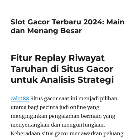
Slot Gacor Terbaru 2024: Main
dan Menang Besar
Fitur Replay Riwayat
Taruhan di Situs Gacor
untuk Analisis Strategi
calo188
Situs gacor saat ini menjadi pilihan
utama bagi pecinta judi online yang
menginginkan pengalaman bermain yang
menyenangkan dan menguntungkan.
Keberadaan situs gacor menawarkan peluang