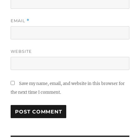
EMAIL
*
WEBSITE
Save my name, email, and website in this browser for
the next time I comment.