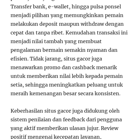
Transfer bank, e-wallet, hingga pulsa ponsel
menjadi pilihan yang memungkinkan pemain
melakukan deposit maupun withdraw dengan
cepat dan tanpa ribet. Kemudahan transaksi ini
menjadi nilai tambah yang membuat
pengalaman bermain semakin nyaman dan
efisien. Tidak jarang, situs gacor juga
menawarkan promo dan cashback menarik
untuk memberikan nilai lebih kepada pemain
setia, sehingga meningkatkan peluang untuk
meraih kemenangan besar secara konsisten.
Keberhasilan situs gacor juga didukung oleh
sistem penilaian dan feedback dari pengguna
yang aktif memberikan ulasan jujur. Review
positif mengenai kecepatan layanan,