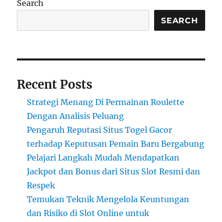
Search
SEARCH
Recent Posts
Strategi Menang Di Permainan Roulette
Dengan Analisis Peluang
Pengaruh Reputasi Situs Togel Gacor
terhadap Keputusan Pemain Baru Bergabung
Pelajari Langkah Mudah Mendapatkan
Jackpot dan Bonus dari Situs Slot Resmi dan
Respek
Temukan Teknik Mengelola Keuntungan
dan Risiko di Slot Online untuk