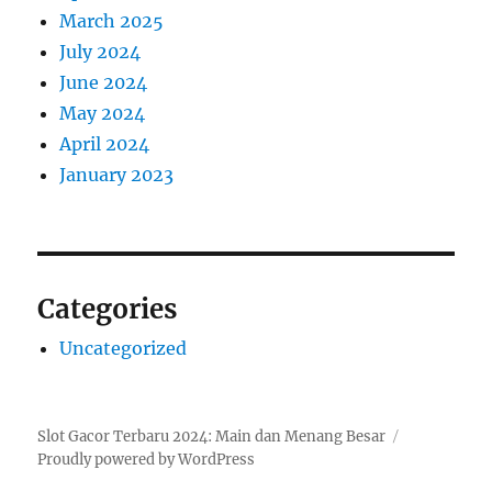
March 2025
July 2024
June 2024
May 2024
April 2024
January 2023
Categories
Uncategorized
Slot Gacor Terbaru 2024: Main dan Menang Besar
Proudly powered by WordPress