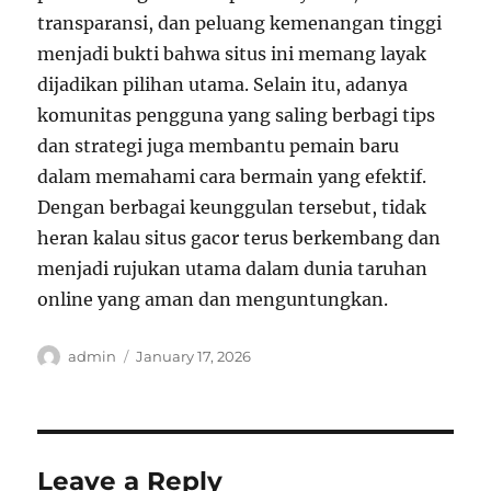
transparansi, dan peluang kemenangan tinggi
menjadi bukti bahwa situs ini memang layak
dijadikan pilihan utama. Selain itu, adanya
komunitas pengguna yang saling berbagi tips
dan strategi juga membantu pemain baru
dalam memahami cara bermain yang efektif.
Dengan berbagai keunggulan tersebut, tidak
heran kalau situs gacor terus berkembang dan
menjadi rujukan utama dalam dunia taruhan
online yang aman dan menguntungkan.
Author
Posted
admin
January 17, 2026
on
Leave a Reply