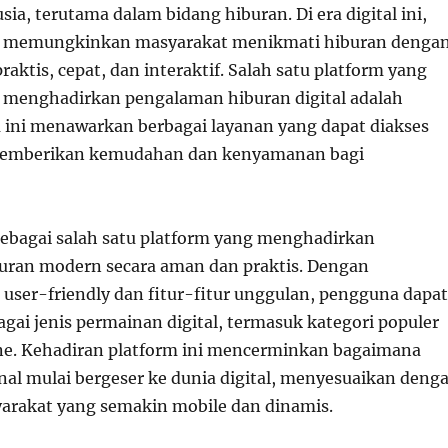
a, terutama dalam bidang hiburan. Di era digital ini,
si memungkinkan masyarakat menikmati hiburan denga
praktis, cepat, dan interaktif. Salah satu platform yang
 menghadirkan pengalaman hiburan digital adalah
m ini menawarkan berbagai layanan yang dapat diakses
 memberikan kemudahan dan kenyamanan bagi
sebagai salah satu platform yang menghadirkan
uran modern secara aman dan praktis. Dengan
user-friendly dan fitur-fitur unggulan, pengguna dapat
gai jenis permainan digital, termasuk kategori populer
line. Kehadiran platform ini mencerminkan bagaimana
onal mulai bergeser ke dunia digital, menyesuaikan deng
arakat yang semakin mobile dan dinamis.