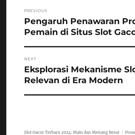
Post
PREVIOUS
navigation
Pengaruh Penawaran Pro
Previous
post:
Pemain di Situs Slot Gac
NEXT
Eksplorasi Mekanisme Sl
Next
post:
Relevan di Era Modern
Slot Gacor Terbaru 2024: Main dan Menang Besar
Prou