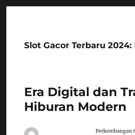
Slot Gacor Terbaru 2024
Era Digital dan T
Hiburan Modern
Perkembangan t