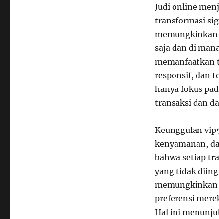
Judi online men
transformasi sig
memungkinkan p
saja dan di mana
memanfaatkan t
responsif, dan 
hanya fokus pad
transaksi dan d
Keunggulan vip
kenyamanan, da
bahwa setiap tra
yang tidak diin
memungkinkan p
preferensi merek
Hal ini menunju