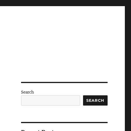
Search
SEARCH