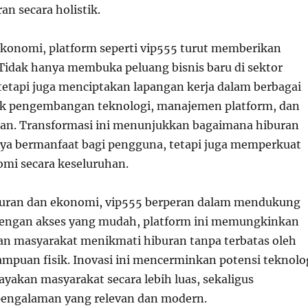
n secara holistik.
 ekonomi, platform seperti vip555 turut memberikan
 Tidak hanya membuka peluang bisnis baru di sektor
 tetapi juga menciptakan lapangan kerja dalam berbagai
uk pengembangan teknologi, manajemen platform, dan
an. Transformasi ini menunjukkan bagaimana hiburan
anya bermanfaat bagi pengguna, tetapi juga memperkuat
mi secara keseluruhan.
buran dan ekonomi, vip555 berperan dalam mendukung
. Dengan akses yang mudah, platform ini memungkinkan
an masyarakat menikmati hiburan tanpa terbatas oleh
ampuan fisik. Inovasi ini mencerminkan potensi teknolo
akan masyarakat secara lebih luas, sekaligus
engalaman yang relevan dan modern.