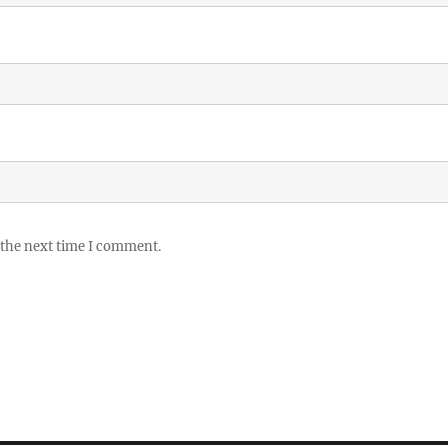
 the next time I comment.