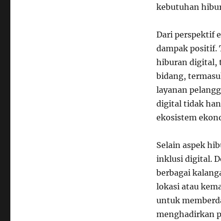
kebutuhan hibura
Dari perspektif
dampak positif.
hiburan digital,
bidang, termas
layanan pelangg
digital tidak h
ekosistem ekono
Selain aspek hi
inklusi digital
berbagai kalang
lokasi atau kem
untuk memberday
menghadirkan p