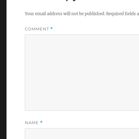
Your email address will not be published.
Required fields
COMMENT
*
NAME
*