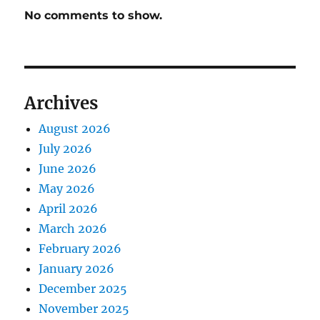
No comments to show.
Archives
August 2026
July 2026
June 2026
May 2026
April 2026
March 2026
February 2026
January 2026
December 2025
November 2025