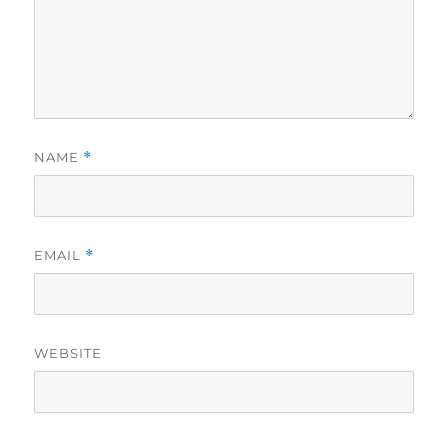
NAME
*
EMAIL
*
WEBSITE