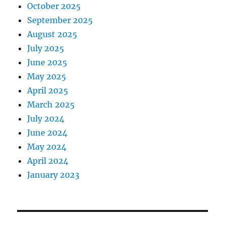
October 2025
September 2025
August 2025
July 2025
June 2025
May 2025
April 2025
March 2025
July 2024
June 2024
May 2024
April 2024
January 2023