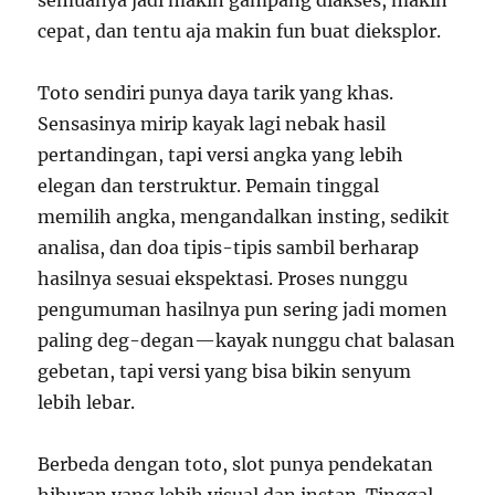
semuanya jadi makin gampang diakses, makin
cepat, dan tentu aja makin fun buat dieksplor.
Toto sendiri punya daya tarik yang khas.
Sensasinya mirip kayak lagi nebak hasil
pertandingan, tapi versi angka yang lebih
elegan dan terstruktur. Pemain tinggal
memilih angka, mengandalkan insting, sedikit
analisa, dan doa tipis-tipis sambil berharap
hasilnya sesuai ekspektasi. Proses nunggu
pengumuman hasilnya pun sering jadi momen
paling deg-degan—kayak nunggu chat balasan
gebetan, tapi versi yang bisa bikin senyum
lebih lebar.
Berbeda dengan toto, slot punya pendekatan