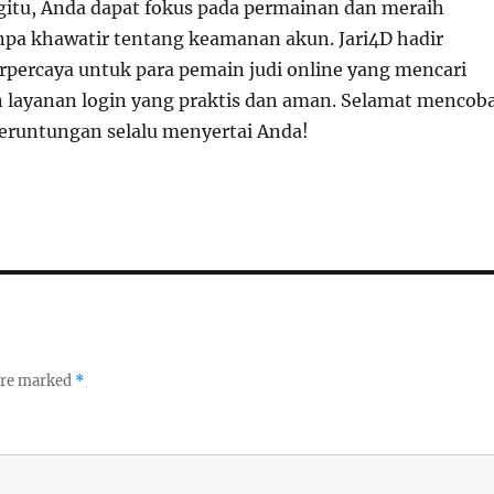
gitu, Anda dapat fokus pada permainan dan meraih
a khawatir tentang keamanan akun. Jari4D hadir
erpercaya untuk para pemain judi online yang mencari
 layanan login yang praktis dan aman. Selamat mencob
eruntungan selalu menyertai Anda!
 are marked
*