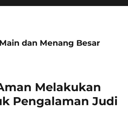
: Main dan Menang Besar
n Aman Melakukan
uk Pengalaman Judi