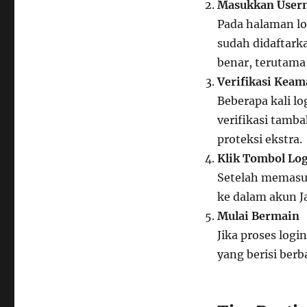
Masukkan User
Pada halaman lo
sudah didaftark
benar, terutama
Verifikasi Kea
Beberapa kali l
verifikasi tamb
proteksi ekstra.
Klik Tombol Lo
Setelah memasuk
ke dalam akun J
Mulai Bermain
Jika proses log
yang berisi berb