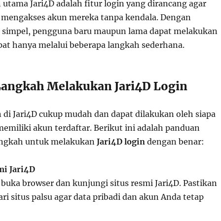
 utama Jari4D adalah fitur login yang dirancang agar
 mengakses akun mereka tanpa kendala. Dengan
 simpel, pengguna baru maupun lama dapat melakukan
pat hanya melalui beberapa langkah sederhana.
angkah Melakukan Jari4D Login
 di Jari4D cukup mudah dan dapat dilakukan oleh siapa
memiliki akun terdaftar. Berikut ini adalah panduan
angkah untuk melakukan
Jari4D login
dengan benar:
mi Jari4D
buka browser dan kunjungi situs resmi Jari4D. Pastikan
i situs palsu agar data pribadi dan akun Anda tetap