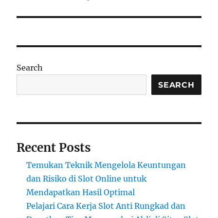
Search
SEARCH
Recent Posts
Temukan Teknik Mengelola Keuntungan
dan Risiko di Slot Online untuk
Mendapatkan Hasil Optimal
Pelajari Cara Kerja Slot Anti Rungkad dan