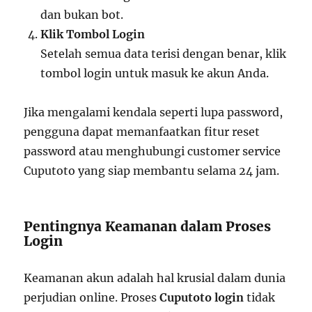
dan bukan bot.
Klik Tombol Login
Setelah semua data terisi dengan benar, klik
tombol login untuk masuk ke akun Anda.
Jika mengalami kendala seperti lupa password,
pengguna dapat memanfaatkan fitur reset
password atau menghubungi customer service
Cuputoto yang siap membantu selama 24 jam.
Pentingnya Keamanan dalam Proses
Login
Keamanan akun adalah hal krusial dalam dunia
perjudian online. Proses
Cuputoto login
tidak