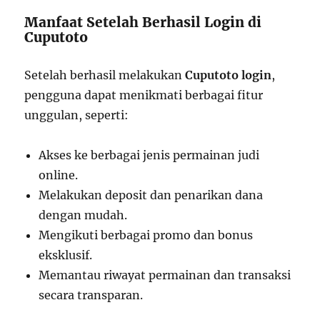
Manfaat Setelah Berhasil Login di
Cuputoto
Setelah berhasil melakukan
Cuputoto login
,
pengguna dapat menikmati berbagai fitur
unggulan, seperti:
Akses ke berbagai jenis permainan judi
online.
Melakukan deposit dan penarikan dana
dengan mudah.
Mengikuti berbagai promo dan bonus
eksklusif.
Memantau riwayat permainan dan transaksi
secara transparan.