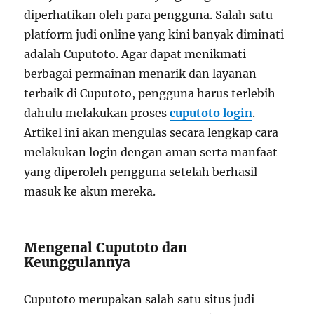
diperhatikan oleh para pengguna. Salah satu
platform judi online yang kini banyak diminati
adalah Cuputoto. Agar dapat menikmati
berbagai permainan menarik dan layanan
terbaik di Cuputoto, pengguna harus terlebih
dahulu melakukan proses
cuputoto login
.
Artikel ini akan mengulas secara lengkap cara
melakukan login dengan aman serta manfaat
yang diperoleh pengguna setelah berhasil
masuk ke akun mereka.
Mengenal Cuputoto dan
Keunggulannya
Cuputoto merupakan salah satu situs judi