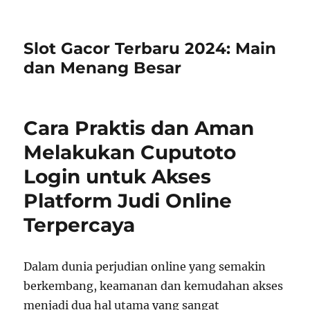
Slot Gacor Terbaru 2024: Main
dan Menang Besar
Cara Praktis dan Aman
Melakukan Cuputoto
Login untuk Akses
Platform Judi Online
Terpercaya
Dalam dunia perjudian online yang semakin
berkembang, keamanan dan kemudahan akses
menjadi dua hal utama yang sangat