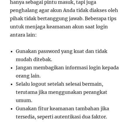
hanya sebagai pintu masuk, tapi juga
penghalang agar akun Anda tidak diakses oleh
pihak tidak bertanggung jawab. Beberapa tips
untuk menjaga keamanan akun saat login
antara lain:
Gunakan password yang kuat dan tidak
mudah ditebak.
Jangan membagikan informasi login kepada
orang lain.
Selalu logout setelah selesai bermain,
terutama jika menggunakan perangkat
umum.
Gunakan fitur keamanan tambahan jika
tersedia, seperti autentikasi dua faktor.