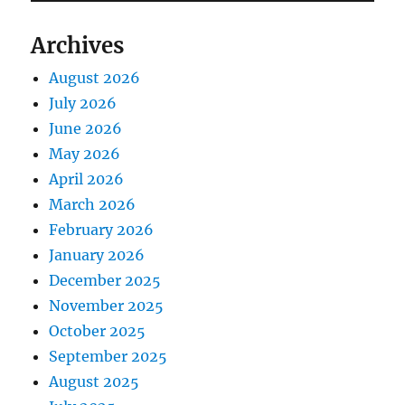
Archives
August 2026
July 2026
June 2026
May 2026
April 2026
March 2026
February 2026
January 2026
December 2025
November 2025
October 2025
September 2025
August 2025