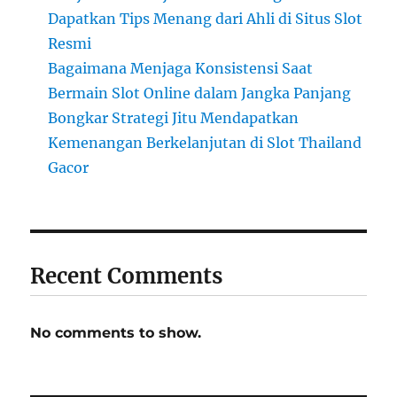
Dapatkan Tips Menang dari Ahli di Situs Slot
Resmi
Bagaimana Menjaga Konsistensi Saat
Bermain Slot Online dalam Jangka Panjang
Bongkar Strategi Jitu Mendapatkan
Kemenangan Berkelanjutan di Slot Thailand
Gacor
Recent Comments
No comments to show.