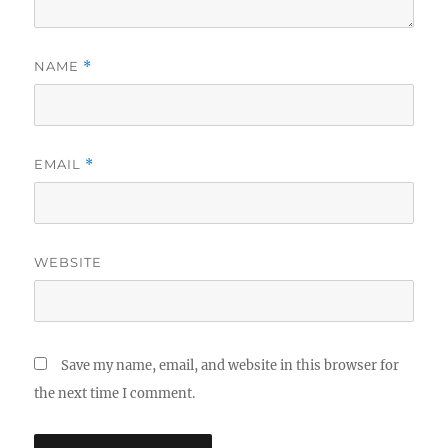
NAME
*
EMAIL
*
WEBSITE
Save my name, email, and website in this browser for
the next time I comment.