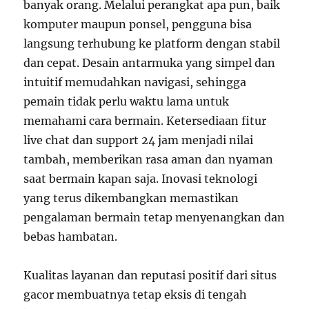
banyak orang. Melalui perangkat apa pun, baik
komputer maupun ponsel, pengguna bisa
langsung terhubung ke platform dengan stabil
dan cepat. Desain antarmuka yang simpel dan
intuitif memudahkan navigasi, sehingga
pemain tidak perlu waktu lama untuk
memahami cara bermain. Ketersediaan fitur
live chat dan support 24 jam menjadi nilai
tambah, memberikan rasa aman dan nyaman
saat bermain kapan saja. Inovasi teknologi
yang terus dikembangkan memastikan
pengalaman bermain tetap menyenangkan dan
bebas hambatan.
Kualitas layanan dan reputasi positif dari situs
gacor membuatnya tetap eksis di tengah