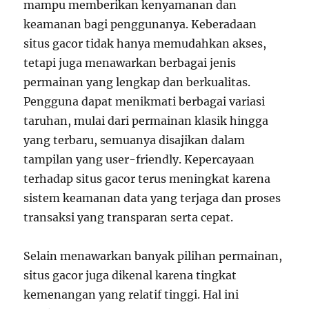
mampu memberikan kenyamanan dan
keamanan bagi penggunanya. Keberadaan
situs gacor tidak hanya memudahkan akses,
tetapi juga menawarkan berbagai jenis
permainan yang lengkap dan berkualitas.
Pengguna dapat menikmati berbagai variasi
taruhan, mulai dari permainan klasik hingga
yang terbaru, semuanya disajikan dalam
tampilan yang user-friendly. Kepercayaan
terhadap situs gacor terus meningkat karena
sistem keamanan data yang terjaga dan proses
transaksi yang transparan serta cepat.
Selain menawarkan banyak pilihan permainan,
situs gacor juga dikenal karena tingkat
kemenangan yang relatif tinggi. Hal ini