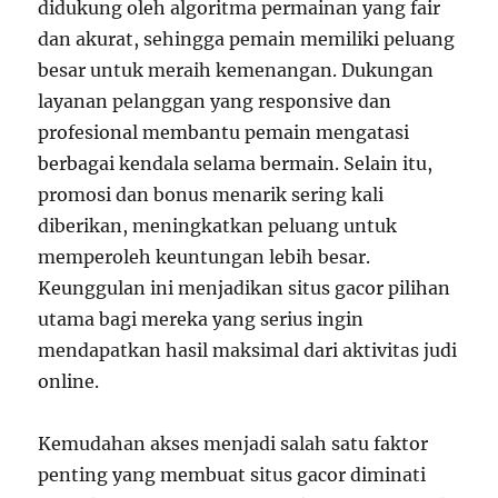
didukung oleh algoritma permainan yang fair
dan akurat, sehingga pemain memiliki peluang
besar untuk meraih kemenangan. Dukungan
layanan pelanggan yang responsive dan
profesional membantu pemain mengatasi
berbagai kendala selama bermain. Selain itu,
promosi dan bonus menarik sering kali
diberikan, meningkatkan peluang untuk
memperoleh keuntungan lebih besar.
Keunggulan ini menjadikan situs gacor pilihan
utama bagi mereka yang serius ingin
mendapatkan hasil maksimal dari aktivitas judi
online.
Kemudahan akses menjadi salah satu faktor
penting yang membuat situs gacor diminati