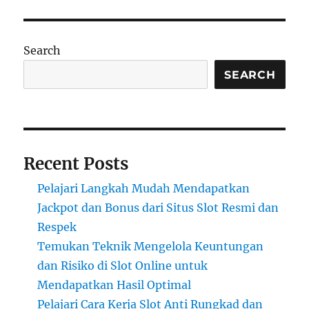
Search
SEARCH
Recent Posts
Pelajari Langkah Mudah Mendapatkan
Jackpot dan Bonus dari Situs Slot Resmi dan
Respek
Temukan Teknik Mengelola Keuntungan
dan Risiko di Slot Online untuk
Mendapatkan Hasil Optimal
Pelajari Cara Kerja Slot Anti Rungkad dan